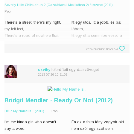
Beverly Hills Chihuahua 2 (Gazdátlanul Mexikóban 2) filmzene (2011)
Pop,
There's a street, there's my right,
Itt egy utca, itt a jobb, és bal
my left feet,
lábam,
There's a road of nowhere that
Itt egy út a semmibe vezet, a
ends meet.
végén találkozunk.
I've got the sun, I've got the
Enyém a nap, enyém a homok,
KEDVENCNEK JELÖLÖM
sand,
Enyém ez a rock banda,
I've got that rock 'n' roll band,
Itt állok!
Here I stand!
Mondtam neked, ha eljön a
szviky
lefordított egy dalszöveget.
I've told when the
reggel,
2013-07-26 10:51:09
Bridgit Mendler - Ready Or Not (2012)
Hello My Name Is... (2012)
Pop,
I'm the kinda girl who doesn't
Én az a fajta lány vagyok aki
say a word,
nem szól egy szót sem,