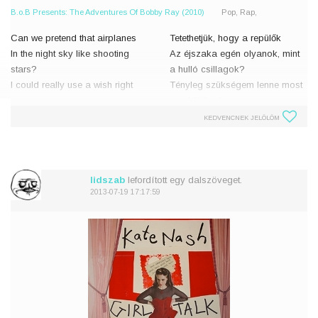
B.o.B Presents: The Adventures Of Bobby Ray (2010)
Pop, Rap,
Can we pretend that airplanes
Tetethetjük, hogy a repülők
In the night sky like shooting
Az éjszaka egén olyanok, mint
stars?
a hulló csillagok?
I could really use a wish right
Tényleg szükségem lenne most
now
egy kívánságra
Wish right now
Most egy kívánságra
KEDVENCNEK JELÖLÖM
Wish right now
Most egy kívánságra
Can we pretend that airplanes
Tetethetjük, ho
In the night sky
Are like sho
lidszab
lefordított egy dalszöveget.
2013-07-19 17:17:59