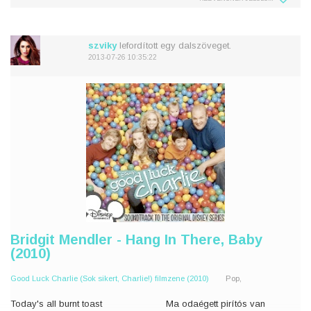
I guess I'll be alright
ragadtam
Then it hits me like
Azt hiszem rendben leszek
Oh no
A
szviky
lefordított egy dalszöveget.
2013-07-26 10:35:22
And you're th
Bridgit Mendler - Hang In There, Baby
(2010)
Good Luck Charlie (Sok sikert, Charlie!) filmzene (2010)
Pop,
Today's all burnt toast
Ma odaégett pirítós van