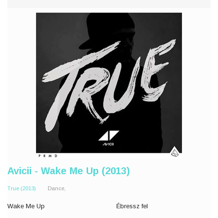
Ronnie:...
Ronnie: ...
Rihanna:
Rihanna:
We at it again, everybody
Újra rajta vagyunk a szer
knows,
Avicii - Wake Me Up (2013)
True (2013)
Dance,
Wake Me Up
Ébressz fel