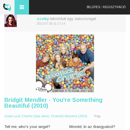
BELÉPÉS
/
REGISZTRÁCIÓ
szviky
lefordított egy dalszöveget.
2013-07-26 11:17:14
Bridgit Mendler - You're Something
Beautiful (2010)
Good Luck Charlie (Sok sikert, Charlie!) filmzene (2010)
Pop,
Tell me, who's your angel?
Mondd, ki az őrangyalod?