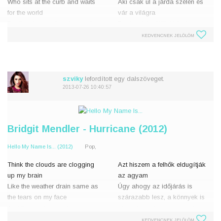
Who sits at the curb and waits
Aki csak ül a járda szélén és
for the world
vár a világra
But I'm about to break out, about
De épp készülök kitörni,
to break out
készülök kitörni
KEDVENCNEK JELÖLÖM
I'm like a crook tonight
Olyan vagyok, mint egy rabló
ma este
I caught you staring at me and I
w
szviky
lefordított egy dalszöveget.
2013-07-26 10:40:57
Bridgit Mendler - Hurricane (2012)
Hello My Name Is... (2012)
Pop,
Think the clouds are clogging
Azt hiszem a felhők eldugítják
up my brain
az agyam
Like the weather drain same as
Úgy ahogy az időjárás is
the tears on my face
szárazabb lesz, a könnyek is
And I'm stuck up in the storm
elpárolognak az arcomról
eye
És a vihar kellős közepén
KEDVENCNEK JELÖLÖM