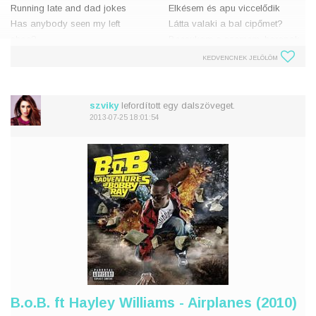
Running late and dad jokes
Elkésem és apu viccelődik
Has anybody seen my left
Látta valaki a bal cipőmet?
shoe?
Becsukom a szemem, harapok
Close my eyes take a bite
egyet
KEDVENCNEK JELÖLÖM
Grab a ride laugh out loud
Szerzek egy fuvart, hangosan
There it is up on the roof
nevetek
Ott van fent a tetőn
szviky
lefordított egy dalszöveget.
I've been there I survived
2013-07-25 18:01:54
So
Én ott voltam
B.o.B. ft Hayley Williams - Airplanes (2010)