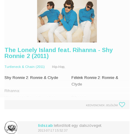
The Lonely Island feat. Rihanna - Shy
Ronnie 2 (2011)
Turtleneck & Chain (2011)
Hip-Hop,
Shy Ronnie 2: Ronnie & Clyde
Félénk Ronnie 2: Ronnie &
Clyde
Rihanna:
We've done the work, we know
Rihanna:
the system.
Felkészültü, ismerjük a rendszert
KEDVENCNEK JELÖLÖM
We have the firepower and we
Van fegyverünk, és fedezzük
have each other
egymást
You ready?
Készen állsz?
lidszab
lefordított egy dalszöveget.
2013-07-17 15:52:37