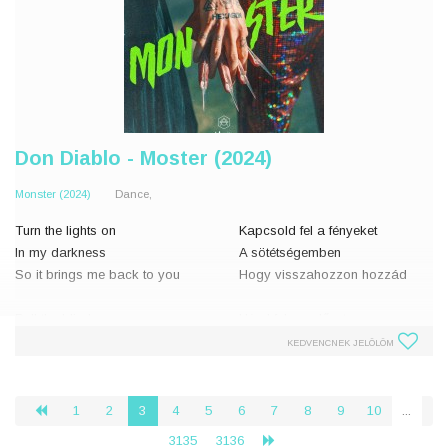
Don Diablo - Moster (2024)
Monster (2024)
Dance,
Turn the lights on
Kapcsold fel a fényeket
In my darkness
A sötétségemben
So it brings me back to you
Hogy visszahozzon hozzád
Pull the blinds up
Húzd fel a redőnyt
In my conscience
A lelkiismeretemben
KEDVENCNEK JELÖLÖM
So it brings me back to you
Hogy visszahozzon hozzád
There's a Monster going wild in
Egy szörnyeteg tombol az
1
2
3
4
5
6
7
8
9
10
...
‹
the depth of my mind
elmém mélyén
3135
3136
›