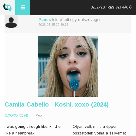
BELÉPÉS
/
REGISZTRÁCIÓ
Puncs
lefordított egy dalszöveget.
2026-06-25 22:59:33
Camila Cabello - Koshi, xoxo (2024)
C,XOXO (2024)
Pop,
I was going through like, kind of
Olyan volt, mintha éppen
like a heartbreak
összetörték volna a szívemet