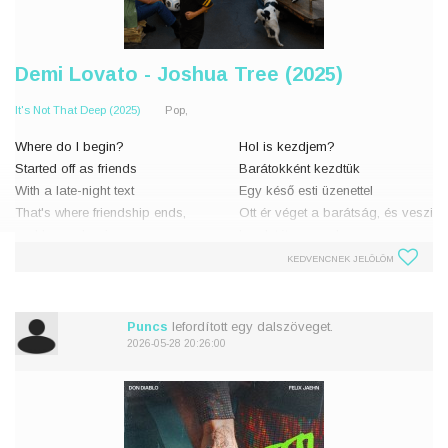
Demi Lovato - Joshua Tree (2025)
It's Not That Deep (2025)
Pop,
Where do I begin?
Hol is kezdjem?
Started off as friends
Barátokként kezdtük
With a late-night text
Egy késő esti üzenettel
That's where friendship ends,
Ott ér véget a barátság, és veszi
and lovers begin
kezdetét a szerelem
KEDVENCNEK JELÖLÖM
I got that on my mind
Te jársz a fejemben
I want that all the time
Egyfolytában utánad vágyom
Come put your love deep inside
Gyerünk, enged
Puncs
lefordított egy dalszöveget.
Li
2026-05-28 20:26:00