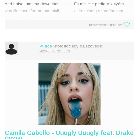
And I also, um, my dawg that
És mellette pedig a kutyám,
was like there for me and stuff,
akire mindig számíthattam,
like, he had like passed away
elpusztult
And I was listening to Camila
És Camila-t hallgattam
KEDVENCNEK JELÖLÖM
Her music got me throug
Az ő zenéje segített átvészelni,
azt hi
Puncs
lefordított egy dalszöveget.
2026-06-25 22:33:19
Camila Cabello - Uuugly Uuugly feat. Drake