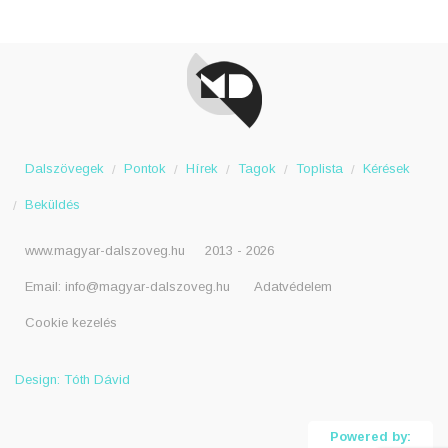
You should
Tudnod ke
Dalszövegek
Pontok
Hírek
Tagok
Toplista
Kérések
Beküldés
www.magyar-dalszoveg.hu
2013 - 2026
Email:
info@magyar-dalszoveg.hu
Adatvédelem
Cookie kezelés
Design: Tóth Dávid
Powered by: