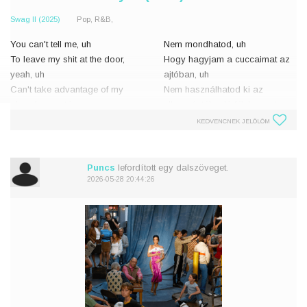
Swag II (2025)
Pop, R&B,
You can't tell me, uh
Nem mondhatod, uh
To leave my shit at the door,
Hogy hagyjam a cuccaimat az
yeah, uh
ajtóban, uh
Can't take advantage of my
Nem használhatod ki az
abandonment issues
elhagyástól való félelmemet
Oh, oh (Yeah)
Ó, ó (Ja)
KEDVENCNEK JELÖLÖM
You just leave me dyin'
Itt hagysz szenvedni
Can't you see me cryin'?
Hát nem látod, hogy zokogok?
Puncs
lefordított egy dalszöveget.
Hate it when we fighti
Utálom, amik
2026-05-28 20:44:26