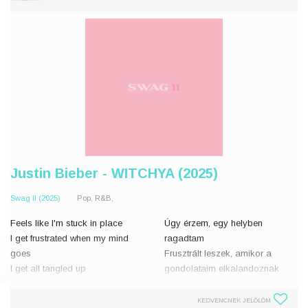
Justin Bieber - WITCHYA (2025)
Swag II (2025)
Pop, R&B,
Feels like I'm stuck in place
Úgy érzem, egy helyben
I get frustrated when my mind
ragadtam
goes
Frusztrált leszek, amikor a
I get all tangled up
gondolataim elkalandoznak
It's sorta unlike you with the slide
Teljesen összezavarodom
show
Leperegnek előttem a képek
KEDVENCNEK JELÖLÖM