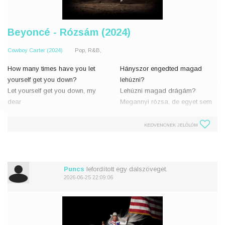
Beyoncé - Rózsám (2024)
Cowboy Carter (2024)
Pop, R&B,
How many times have you let
Hányszor engedted magad
yourself get you down?
lehúzni?
Let yourself get you down, my
Lehúzni magad drágám?
dear
Megannyi rózsa, de egyet sem
So many roses but none to be
tudsz leszedni tövis nélkül
picked without thorns
Szóval, szeresd a hibáidat
KEDVENCNEK JELÖLÖM
So be fond of your flaws, dear
drágám
La-la-la, la-la-la, la-da, l
La-la-la, la-la-la, szeretlek
La-la-
Puncs
lefordított egy dalszöveget.
2026-06-25 22:09:06