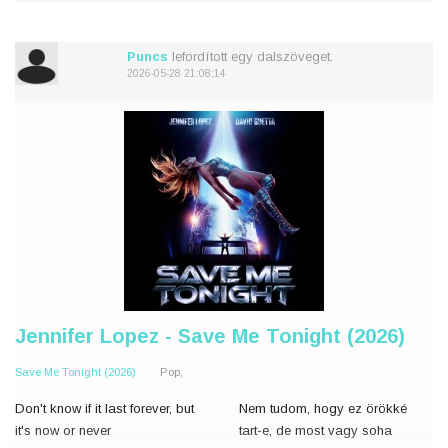
'Cause in my head, it should've
Mert fejben minden olyan
been easy
egyszerű
Puncs
lefordított egy dalszöveget.
How come it ain't easy
Miért nem tudo
2026-05-28 21:08:14
Jennifer Lopez - Save Me Tonight (2026)
Save Me Tonight (2026)
Pop,
Don't know if it last forever, but
Nem tudom, hogy ez örökké
it's now or never
tart-e, de most vagy soha