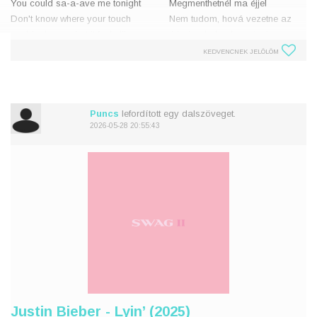
You could sa-a-ave me tonight
Megmenthetnél ma éjjel
Don't know where your touch
Nem tudom, hová vezetne az
could take me, but it feels like
érintésed, de olyan érzésem
maybe
van, mintha talán
KEDVENCNEK JELÖLÖM
You could sa-a-ave me tonight
Megmenthetnél ma éjjel
I'm looking fo
Valami ol
Puncs
lefordított egy dalszöveget.
2026-05-28 20:55:43
Justin Bieber - Lyin’ (2025)