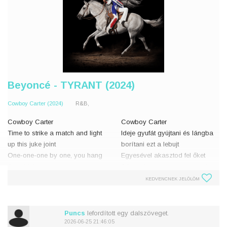
Beyoncé - TYRANT (2024)
Cowboy Carter (2024)
R&B,
Cowboy Carter
Cowboy Carter
Time to strike a match and light
Ideje gyufát gyújtani és lángba
up this juke joint
borítani ezt a lebujt
One-one-one by one, you hang
Egyesével akasztod fel őket
them high
A kezed nem remeg, nyugodtan
Your hands are steady and you
alszol éjszaka
KEDVENCNEK JELÖLÖM
sleep at night
Hogyan vált kővé a szíved?
How did you turn your heart to
Nem akarom vissz
stone?
Puncs
lefordított egy dalszöveget.
I don�
2026-06-25 21:46:05