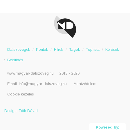
I hit you back
Én visszaüt�
You gave a kick
I gave a slap
Yo
Dalszövegek
Pontok
Hírek
Tagok
Toplista
Kérések
Beküldés
www.magyar-dalszoveg.hu
2013 - 2026
Email:
info@magyar-dalszoveg.hu
Adatvédelem
Cookie kezelés
Design: Tóth Dávid
Powered by: