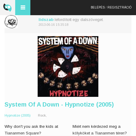
BELÉPÉS
/
REGISZTRÁCIÓ
lidszab
lefordított egy dalszöveget.
2013-06-16 15:35:18
System Of A Down - Hypnotize (2005)
Hypnotize (2005)
Rock,
Why don't you ask the kids at
Miért nem kérdezed meg a
Tiananmen Square?
kölyköket a Tiananmen téren?