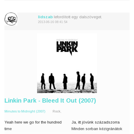
sehova
Their tears are filling up their
A szemüvegük tele van a
lidszab
lefordított egy dalszöveget.
glasses
könnyeikkel
2013-06-16 08:41:54
No expression, n
N
Linkin Park - Bleed It Out (2007)
Minutes to Midnight (2007)
Rock,
Yeah here we go for the hundred
Ja, itt jövünk századszorra
time
Minden sorban kézigránátok