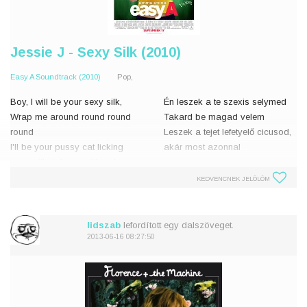
Jessie J - Sexy Silk (2010)
Easy A Soundtrack (2010)
Pop,
Boy, I will be your sexy silk,
Én leszek a te szexis selymed
Wrap me around round round
Takard be magad velem
round
Leszek a tejet lefetyelő cicusod,
I'll be your pussy cat licking
akár most azonnal
your milk right now (don don
dooon)
Ó, a csók kitarthat egy egész
KEDVENCNEK JELÖLÖM
éjen át
Oh a kiss can last all night
A szerelmed rágcsálásra és
Your love'll seduce me nibble
harapásra cs
lidszab
lefordított egy dalszöveget.
and
2013-06-16 08:27:50