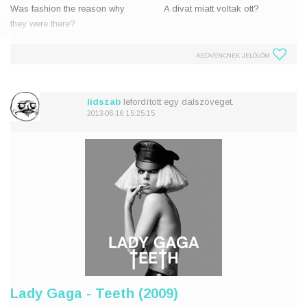
Was fashion the reason why
A divat miatt voltak ott?
they were there?
They disguise it, hypnotize it
Leplezték, hipnotizálták
Television made you buy it
A tv vett rá, hogy megvedd
KEDVENCNEK JELÖLÖM
I'm just sitting in my car and
Csak ülök a kocsimban és
waiting for m
várom a
lidszab
lefordított egy dalszöveget.
2013-06-16 15:25:15
Félt, ho
Lady Gaga - Teeth (2009)