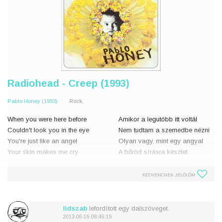
Radiohead - Creep (1993)
Pablo Honey (1993)
Rock,
When you were here before
Amikor a legutóbb itt voltál
Couldn't look you in the eye
Nem tudtam a szemedbe nézni
You're just like an angel
Olyan vagy, mint egy angyal
Your skin makes me cry
A bőröd sírásra késztet
You float like a feather
Úgy lebegsz, mint egy toll
KEDVENCNEK JELÖLÖM
In a beautiful world
Egy gyönyörű világban
I wish I was special
Bárcsak különleges
You're so fucking sp
lidszab
lefordított egy dalszöveget.
2013-06-16 08:46:19