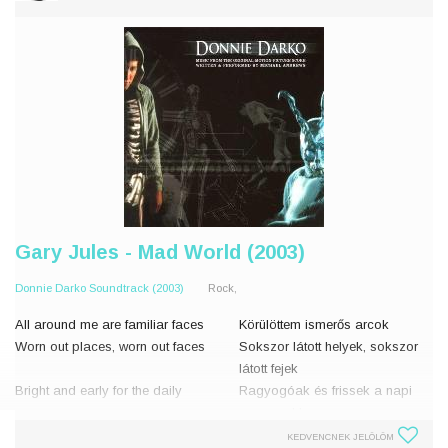
Gary Jules - Mad World (2003)
Donnie Darko Soundtrack (2003)
Rock,
All around me are familiar faces
Körülöttem ismerős arcok
Worn out places, worn out faces
Sokszor látott helyek, sokszor
látott fejek
Bright and early for the daily
Ragyogóak és frissek a napi
races
versenyekhez
Going nowhere, going nowhere
Nem vezet sehova, nem vezet
KEDVENCNEK JELÖLÖM