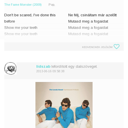
The Fame Monster (2009)
Pop,
Don't be scared, I've done this
Ne félj, csináltam már azelőtt
before
Mutasd meg a fogaidat
Show me your teeth
Mutasd meg a fogaidat
Show me your teeth
Mutasd meg a fogaidat
Show me your teeth
Nem akarok pénztelen lenni
KEDVENCNEK JELÖLÖM
Don't want no money
(A pénzedet akarom)
(Want your money)
Az a szar undorító
That shit's ugly
Csak szexelni akarok
lidszab
lefordított egy dalszöveget.
Just want your sex
2013-06-16 09:58:38
(Want your sex)
T