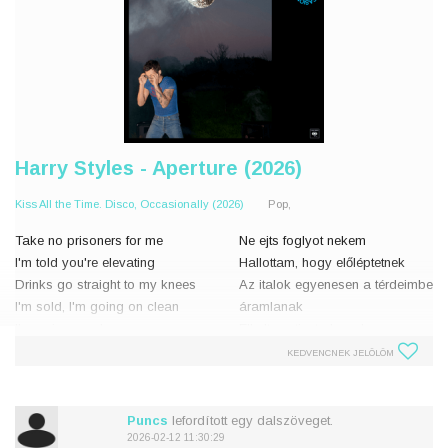
Harry Styles - Aperture (2026)
Kiss All the Time. Disco, Occasionally (2026)
Pop,
Take no prisoners for me
Ne ejts foglyot nekem
I'm told you're elevating
Hallottam, hogy előléptetnek
Drinks go straight to my knees
Az italok egyenesen a térdeimbe
I'm sold, I'm going on clean
áramlanak
I'm going on clean
Elkeltem, tiszta leszek
Tiszta leszek
KEDVENCNEK JELÖLÖM
I've no more tricks up my sleeve
Game called review the playe
Nincs több trükk a tarsolyomban
A játék az úgynevez
Puncs
lefordított egy dalszöveget.
2026-02-12 11:30:29