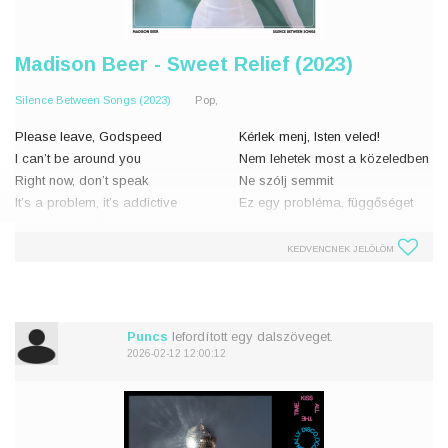
Madison Beer - Sweet Relief (2023)
Silence Between Songs (2023)
Pop,
Please leave, Godspeed
Kérlek menj, Isten veled!
I can’t be around you
Nem lehetek most a közeledben
Right now, don’t speak
Ne szólj semmit
It’s a problem, it’s addictive
Ez egy probléma, függőséget
I need, you to listen to me
okoz
Baby, listen to me
Szükségem van rád, hogy
KEDVENCNEK JELÖLÖM
meghallgass
Take me high
Baby, hallgass meg!
(Take me high)
Lay me d
Vigyél a fellegekig
Puncs
lefordított egy dalszöveget.
2026-02-12 12:00:12