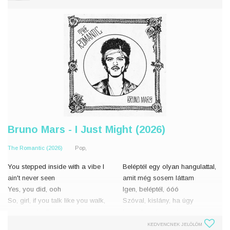
Bruno Mars - I Just Might (2026)
The Romantic (2026)
Pop,
You stepped inside with a vibe I
Beléptél egy olyan hangulattal,
ain't never seen
amit még sosem láttam
Yes, you did, ooh
Igen, beléptél, óóó
So, girl, if you talk like you walk,
Szóval, kislány, ha úgy
come and talk to me
beszélsz ahogy jársz, gyere
But look here
beszélj velem
KEDVENCNEK JELÖLÖM