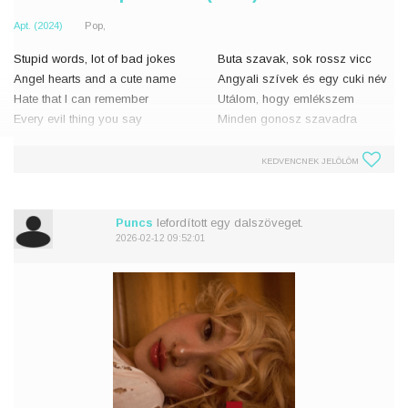
Apt. (2024)
Pop,
Stupid words, lot of bad jokes
Buta szavak, sok rossz vicc
Angel hearts and a cute name
Angyali szívek és egy cuki név
Hate that I can remember
Utálom, hogy emlékszem
Every evil thing you say
Minden gonosz szavadra
Preying on my weakness
Kihasználod a gyengeségemet
KEDVENCNEK JELÖLÖM
Do you even care?
Érdekel ez téged egyáltalán?
Now I'm stuck with the feeling
Most itt ragadtam
Feels so
Puncs
lefordított egy dalszöveget.
2026-02-12 09:52:01