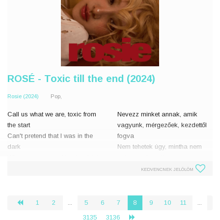
ROSÉ - Toxic till the end (2024)
Rosie (2024)
Pop,
Call us what we are, toxic from
Nevezz minket annak, amik
the start
vagyunk, mérgezőek, kezdettől
Can't pretend that I was in the
fogva
dark
Nem tehetek úgy, mintha nem
When you met my friends, didn't
tudtam volna róla
even try with them
Amikor találkoztál a
KEDVENCNEK JELÖLÖM
I should've known right then
barátaimmal, meg sem próbáltál
jóban lenni velük
That you were jealous and
Akkor
1
2
...
5
6
7
8
9
10
11
...
‹
possessi
3135
3136
›