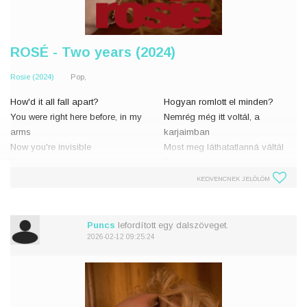
ROSÉ - Two years (2024)
Rosie (2024)
Pop,
How'd it all fall apart?
Hogyan romlott el minden?
You were right here before, in my
Nemrég még itt voltál, a
arms
karjaimban
Now you're invisible
Most meg láthatatlanná váltál
But the heartbreak's physical
De a szívem szó szerint
Got a place, moved away
összetört
KEDVENCNEK JELÖLÖM
Somewhere with a different code,
Kivettem egy lakást, elköltöztem
different state
Más irányítószám,
Still
Puncs
lefordított egy dalszöveget.
2026-02-12 09:25:24