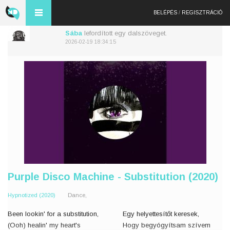
BELÉPÉS
/
REGISZTRÁCIÓ
Sába
lefordított egy dalszöveget.
2026-02-19 18:34:15
Purple Disco Machine - Substitution (2020)
Hypnotized (2020)
Dance,
Been lookin' for a substitution,
Egy helyettesítőt keresek,
(Ooh) healin' my heart's
Hogy begyógyítsam szívem