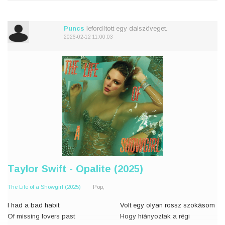
De nézz ide
It would break my heart, break
my heart, break my heart
Összetörné a szívem, �
Puncs
lefordított egy dalszöveget.
2026-02-12 11:00:03
Taylor Swift - Opalite (2025)
The Life of a Showgirl (2025)
Pop,
I had a bad habit
Volt egy olyan rossz szokásom
Of missing lovers past
Hogy hiányoztak a régi