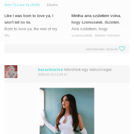
Born To Love Ya (2024)
Electro,
Like I was born to love ya, I
Mintha arra születtem volna,
won't tell no lie,
hogy szeresselek, őszintén,
Born to love ya, the rest of my
Arra születtem, hogy
life,
szeresselek, életem minden
Born to love ya,
napján.
The way that I hold you to me
Arra születtem, hogy
KEDVENCNEK JELÖLÖM
feels so right,
szeresselek.
Oh-oh, it's like I'm born to love
Amikor karjaim közt tartalak, az
ya.
számomra
barackostea
lefordított egy dalszöveget.
2026-02-15 12:04:47
Just