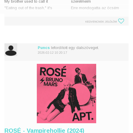
My brother used to call it
szerelmeim
"Eating out of the trash," it's
Erre mondogatta az öcsém
never gonna last
„A szemétből eszel”, ez sosem
I thought my house was haunted
tart örökké
KEDVENCNEK JELÖLÖM
I used to live with ghosts
Azt hittem, kísértet járja a
And all the perfect
házamat
Egykor sz
Puncs
lefordított egy dalszöveget.
2026-02-12 10:20:17
ROSÉ - Vampirehollie (2024)