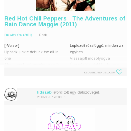
Red Hot Chili Peppers - The Adventures of
Rain Dance Maggie (2011)
I'm with You (2011)
Rock,
[-Verse-]
Leplezett rúzsfüggő, minden az
Lipstick junkie debunk the all-in-
egyben
one
Visszajött mosolyogva
She came back wearing a smile
Úgy néz ki valaki bedrogozott,
Lookin' like someone drugged
azért, hogy
KEDVENCNEK JELÖLÖM
me they wanted to unplug
találkozhasson velem
me
Éppen nem próbál senki
No one here is on trial
Helyszínellenőrzés, aztán rátér
lidszab
lefordított egy dalszöveget.
it's just a turnaround and we g
2013-06-17 20:03:55