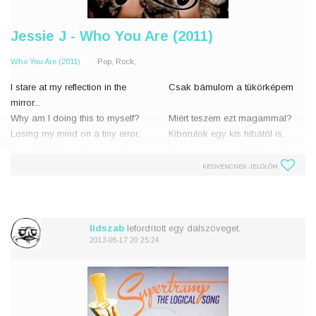
Jessie J - Who You Are (2011)
Who You Are (2011)
Pop, Rock,
I stare at my reflection in the
Csak bámulom a tükörképem
mirror...
Why am I doing this to myself?
Miért teszem ezt magammal?
Losing my mind on a tiny error,
Kiborulok egy kis hibától is,
I nearly left the real me on the
Szinte már azt is elfelejtem, hogy
shelf ...
milyen vagyok valójában…
KEDVENCNEK JELÖLÖM
"no,no, no, no..."
„nem, nem, nem, nem…”
Don't lose who you are, in
Ne veszítsd e
lidszab
lefordított egy dalszöveget.
2013-06-17 20:25:24