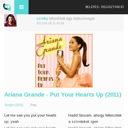
BELÉPÉS
/
REGISZTRÁCIÓ
szviky
lefordított egy dalszöveget.
2013-06-18 11:45:36
Ariana Grande - Put Your Hearts Up (2011)
Single (2011)
Pop,
Let me see you put your hearts
Hadd lássam, ahogy felteszitek
up, yeah
a szíveteket, igen
Let me see you put your hearts
Hadd lássam, ahogy felteszitek