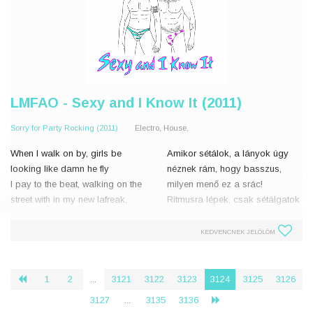
LMFAO - Sexy and I Know It (2011)
Sorry for Party Rocking (2011)
Electro, House,
When I walk on by, girls be
Amikor sétálok, a lányok úgy
looking like damn he fly
néznek rám, hogy basszus,
I pay to the beat, walking on the
milyen menő ez a srác!
street with in my new lafreak,
Ritmusra lépek, csak sétálgatok
yeah
az utcán az új bandámmal, jee
This is how I roll, animal print,
KEDVENCNEK JELÖLÖM
pants out control,
Én így nyomatom: állatmintás
It's real fool with t
gatya, a
1
2
...
3121
3122
3123
3124
3125
3126
‹
3127
...
3135
3136
›