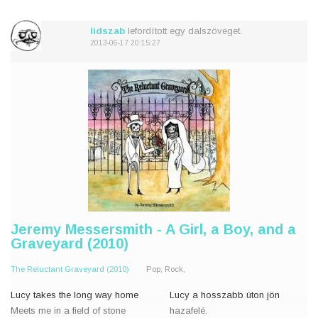
I know you told me I should stay
Tudom, hogy azt mondtad ne
away.
menjek a közelébe
lidszab
lefordított egy dalszöveget.
Tudom, hogy
2013-06-17 20:15:27
Jeremy Messersmith - A Girl, a Boy, and a
Graveyard (2010)
The Reluctant Graveyard (2010)
Pop, Rock,
Lucy takes the long way home
Lucy a hosszabb úton jön
Meets me in a field of stone
hazafelé.