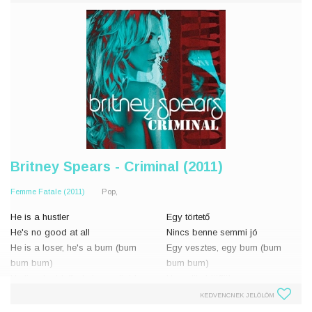
Britney Spears - Criminal (2011)
Femme Fatale (2011)
Pop,
He is a hustler
Egy törtető
He's no good at all
Nincs benne semmi jó
He is a loser, he's a bum (bum
Egy vesztes, egy bum (bum
bum bum)
bum bum)
He lies, he bluffs, he's unreliable.
Hazudik, blöfföl,
He is a sucker with a gun (gun
megbízhatatlan.
KEDVENCNEK JELÖLÖM
gun gun).
Egy fegyveres élősködő.