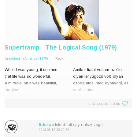
Supertramp - The Logical Song (1979)
Breakfast in America (1979)
Rock,
When I was young, it seemed
Amikor fiatal voltam az élet
that life was so wonderful,
olyan lenyűgöző volt, olyan
a miracle, oh it was beautiful,
csodálatos, meg gyönyörű, és
magical.
varázslatos.
And all the birds in the trees, well
A fákon ülő madarak pedig
they'd be singing so happily,
olyan boldogan, és élvezettel
KEDVENCNEK JELÖLÖM
oh joyfully, oh playfully watchin
daloltak, miközben játékos
lidszab
lefordított egy dalszöveget.
2013-06-17 20:20:54