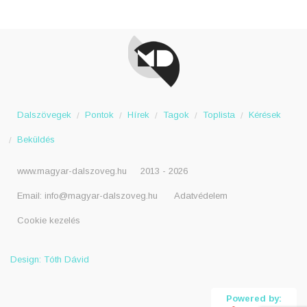
Dalszövegek
Pontok
Hírek
Tagok
Toplista
Kérések
Beküldés
www.magyar-dalszoveg.hu
2013 - 2026
Email:
info@magyar-dalszoveg.hu
Adatvédelem
Cookie kezelés
Design: Tóth Dávid
Powered by: