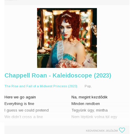
my mind
Constant l
Chappell Roan - Kaleidoscope (2023)
The Rise and Fall of a Midwest Princess (2023)
Pop,
Here we go again
Na, megint kezdődik
Everything is fine
Minden rendben
I guess we could pretend
Tegyünk úgy, mintha
We didn’t cross a line
Nem léptünk volna túl egy
határon
But ever since that day
KEDVENCNEK JELÖLÖM