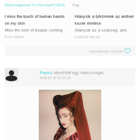
What Happened To The Heart? (2024)
Pop,
I miss the touch of human hands
Hiányzik a bőrömnek az emberi
on my skin
kezek érintése
Miss the rush of beauty coming
Hiányzik az a szépség, ami
from within
belülről fakad
Do I need to be torn just to see
Szét kell szakadjak ahhoz,
who will care?
hogy valakit érdekeljek?
KEDVENCNEK JELÖLÖM
I sleep on the floor, dreaming my
A padlón alszom,
life away
álmodozással töltöm az �
Puncs
lefordított egy dalszöveget.
Why do we have
2026-07-30 23:33:19