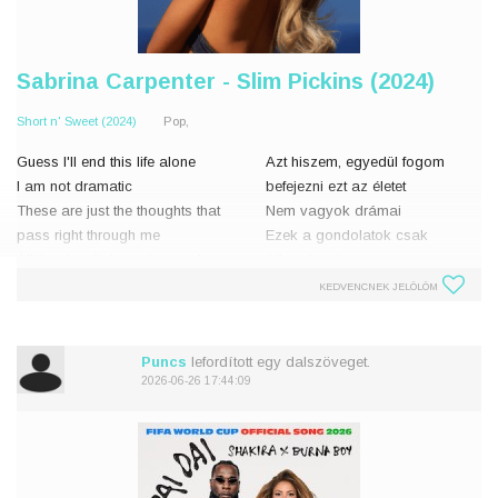
Sabrina Carpenter - Slim Pickins (2024)
Short n' Sweet (2024)
Pop,
Guess I'll end this life alone
Azt hiszem, egyedül fogom
I am not dramatic
befejezni ezt az életet
These are just the thoughts that
Nem vagyok drámai
pass right through me
Ezek a gondolatok csak
All the douchebags in my phone
átfutnak rajtam
Play 'em like a slot machine
Az összes seggfej a
KEDVENCNEK JELÖLÖM
If they're winnin', I'm just lo
telefonomban
Játszom velük, mint egy
nyerőgéppel
Puncs
lefordított egy dalszöveget.
Ha ők nye
2026-06-26 17:44:09