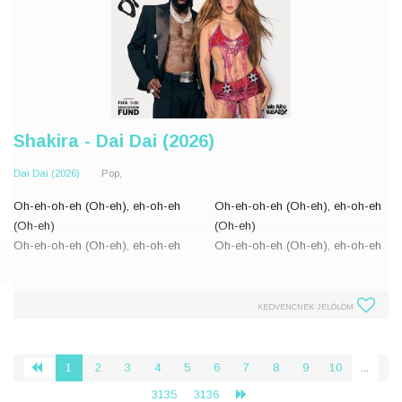
Shakira - Dai Dai (2026)
Dai Dai (2026)
Pop,
Oh-eh-oh-eh (Oh-eh), eh-oh-eh
Oh-eh-oh-eh (Oh-eh), eh-oh-eh
(Oh-eh)
(Oh-eh)
Oh-eh-oh-eh (Oh-eh), eh-oh-eh
Oh-eh-oh-eh (Oh-eh), eh-oh-eh
You knew from the day you were
Már születésed napjától fogva
born
tudtad
KEDVENCNEK JELÖLÖM
That here in this place you
Hogy ide tartozol
belong
Mindig is bátor voltál
You been this brave all along
Ami egyszer megtört téged, az
1
2
3
4
5
6
7
8
9
10
...
‹
What broke you once made
tett té
3135
3136
›