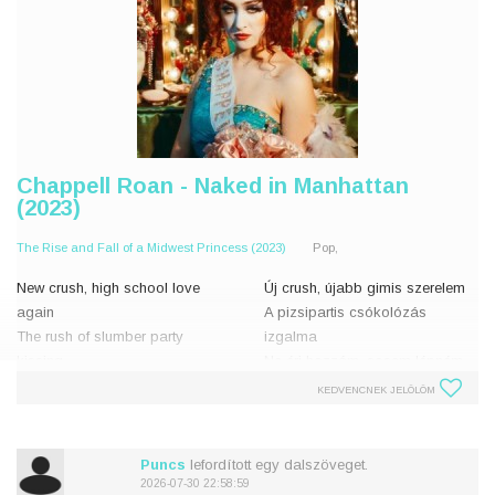
Chappell Roan - Naked in Manhattan
(2023)
The Rise and Fall of a Midwest Princess (2023)
Pop,
New crush, high school love
Új crush, újabb gimis szerelem
again
A pizsipartis csókolózás
The rush of slumber party
izgalma
kissing
Ne érj hozzám, sosem lépném
Don't touch, I'll never cross the
át a határokat
KEDVENCNEK JELÖLÖM
line
Szóval milliószor ellöktelek
So I pushed you down a million
magamtól
times
Örülnék, ha tudnád, rád gondolo
Puncs
lefordított egy dalszöveget.
I'd love if you knew you were on
2026-07-30 22:58:59