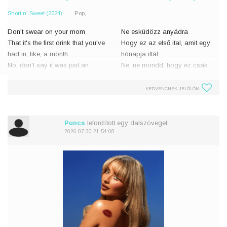
Short n' Sweet (2024)
Pop,
Don't swear on your mom
Ne esküdözz anyádra
That it's the first drink that you've
Hogy ez az első ital, amit egy
had in, like, a month
hónapja ittál
No, don't say it was just an
Ne, ne mondd, hogy ez csak
isolated incident that happened
egy egyszeri, elszigetelt eset volt
once
Nem kell színlelned
KEDVENCNEK JELÖLÖM
There's no need to pretend
Még sosem találkoztam olyan
I've never seen an
csúnya iga
Puncs
lefordított egy dalszöveget.
2026-07-30 21:54:08