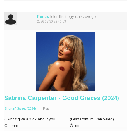
Everything has changed
De attól a naptól fogva
The way I write your name
Minden megváltozott
A cursive letter A
Az, ahogy a nevedet írom
Puncs
lefordított egy dalszöveget.
'A' betű folyóírá
2026-07-30 22:40:53
Whenever
Sabrina Carpenter - Good Graces (2024)
Short n' Sweet (2024)
Pop,
(I won't give a fuck about you)
(Leszarom, mi van veled)
Oh, mm
Ó, mm