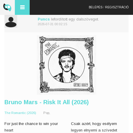
BELÉPÉS
/
REGISZTRÁCIÓ
Puncs
lefordított egy dalszöveget.
2026-07-31 00:02:15
Bruno Mars - Risk It All (2026)
The Romantic (2026)
Pop,
For just the chance to win your
Csak azért, hogy esélyem
heart
legyen elnyerni a szívedet