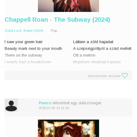
Chappell Roan - The Subway (2024)
Good Luck, Babe! (2024)
Pop,
I saw your green hair
Láttam a zöld hajadat
Beauty mark next to your mouth
A szépségpöttyöt a szád mellett
There on the subway
Ott a metrón
I nearly had a breakdown
Majdnem idegbajt kaptam
A few weeks later
Néhány héttel később
Somebody wore your perfume
Megéreztem a parfümödet
KEDVENCNEK JELÖLÖM
It almost killed me
Ott haltam meg majdnem
I had to leave the room
El kellett hagynom
It
Puncs
lefordított egy dalszöveget.
2026-07-30 23:16:34