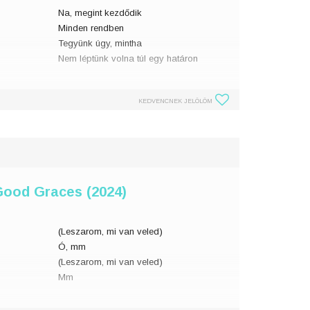
Na, megint kezdődik
Minden rendben
Tegyünk úgy, mintha
Nem léptünk volna túl egy határon
De attól a naptól fogva
KEDVENCNEK JELÖLÖM
Minden megváltozott
Az, ahogy a nevedet írom
'A' betű folyóírá
Good Graces (2024)
(Leszarom, mi van veled)
Ó, mm
(Leszarom, mi van veled)
Mm
angel
Amikor szeretlek, olyan édes vagyok, mint