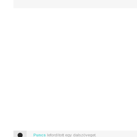
Drawin' hearts 'round our names
And dreamin' of writing vows, rocki
Puncs
lefordított egy dalszöveget.