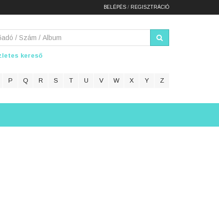
BELÉPÉS
/
REGISZTRÁCIÓ
letes kereső
P
Q
R
S
T
U
V
W
X
Y
Z