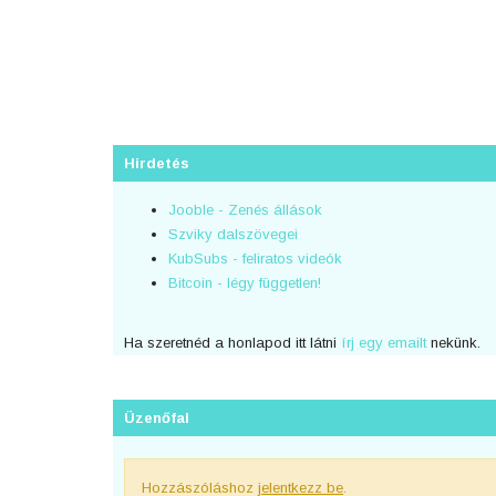
Hirdetés
Jooble - Zenés állások
Szviky dalszövegei
KubSubs - feliratos videók
Bitcoin - légy független!
Ha szeretnéd a honlapod itt látni
írj egy emailt
nekünk.
Üzenőfal
Hozzászóláshoz
jelentkezz be
.