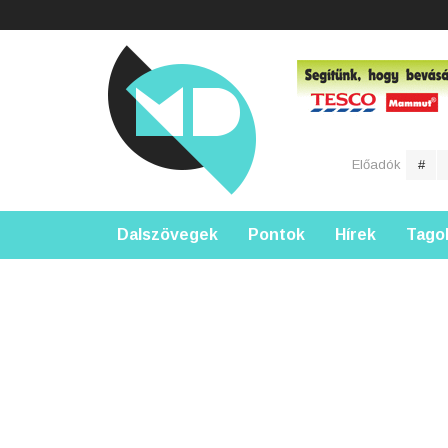
Előadók
#
Dalszövegek
Pontok
Hírek
Tago