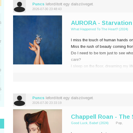
Puncs
lefordított egy dalszöveget.
2026-07-30 23:48:43
AURORA - Starvation 
5
What Happened To The Heart? (2024)
I miss the touch of human hands o
7
Miss the rush of beauty coming fro
Do I need to be torn just to see who
care?
I sleep on the floor, dreaming my li
0
Why do we have
5
Puncs
lefordított egy dalszöveget.
2026-07-30 23:33:19
5
Chappell Roan - The
Good Luck, Babe! (2024)
Pop,
1