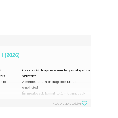
ll (2026)
t
Csak azért, hogy esélyem legyen elnyerni a
tars
szívedet
e to
A mércét akár a csillagokon túlra is
emelheted
Én megteszek bármit, akármit, amit csak
kérsz
KEDVENCNEK JELÖLÖM
Mondd, hogy a Holdat akarod
És figye