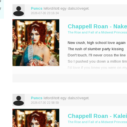
9
Puncs
lefordított egy dalszöveget.
7
3
2026-07-30 23:16:34
Chappell Roan - Nake
The Rise and Fall of a Midwest Princess
New crush, high school love again
4
The rush of slumber party kissing
Don't touch, I'll never cross the line
n
So I pushed you down a million ti
8
I'd love if you knew you were on m
Constant l
0
3
Puncs
lefordított egy dalszöveget.
2026-07-30 22:58:59
Chappell Roan - Kale
6
The Rise and Fall of a Midwest Princess