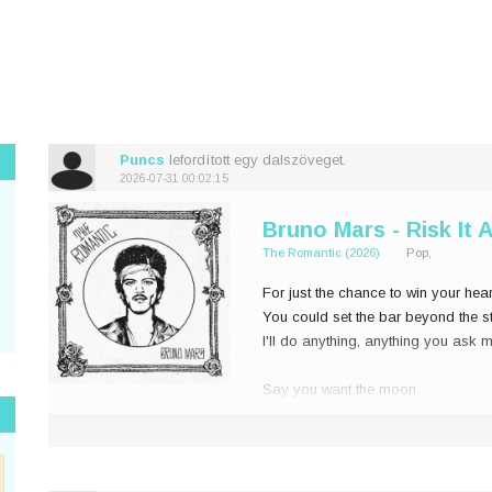
Puncs
lefordított egy dalszöveget.
2026-07-31 00:02:15
Bruno Mars - Risk It A
The Romantic (2026)
Pop,
For just the chance to win your hear
You could set the bar beyond the s
I'll do anything, anything you ask m
Say you want the moon
Watch me learn to fly
Ain't no mountain you could po