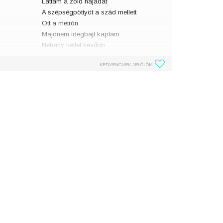
Láttam a zöld hajadat
A szépségpöttyöt a szád mellett
Ott a metrón
Majdnem idegbajt kaptam
Néhány héttel később
Megéreztem a parfümödet
KEDVENCNEK JELÖLÖM
Ott haltam meg majdnem
El kellett hagynom