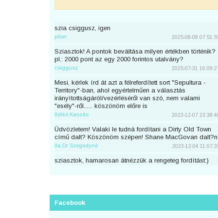
szia csiggusz, igen
piton
2025-08-08 07:51:5
Sziasztok! A pontok beváltása milyen értékben történik?
pl.: 2000 pont az egy 2000 forintos utalvány?
csiggusz
2025-07-31 16:09:2
Mesi, kérlek írd át azt a félreferdített sort "Sepultura -
Territory"-ban, ahol egyértelműen a választás
irányítottságáról/vezérléséről van szó, nem valami
"esély"-ről...... köszönöm előre is
Ildikó Kaszás
2023-12-07 23:38:4
Üdvözletem! Valaki le tudná fordítani a Dirty Old Town
című dalt? Köszönöm szépen! Shane MacGovan dalt?n
Ila Dr Szegedyné
2023-12-04 11:07:3
sziasztok, hamarosan átnézzük a rengeteg fordítást:)
piton
2023-11-25 23:46:5
Sziaszok! Az előbb beküldtem Dean Lewis Trust Me
Mate című dalát, de sajnos elfelejtettem bejelentkezni
előtte. Át lehetne még írni a nevemre? Köszi <3
Facebook
mezeskalacs
2023-11-02 19:52:4