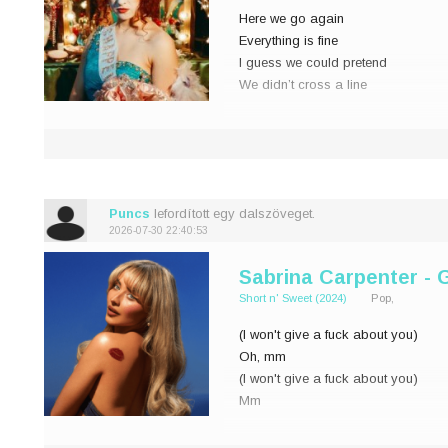
Here we go again
j
Everything is fine
I guess we could pretend
0
We didn’t cross a line
But ever since that day
Everything has changed
The way I write your name
A cursive letter A
Puncs
lefordított egy dalszöveget.
2026-07-30 22:40:53
Whenever
Sabrina Carpenter - 
Short n' Sweet (2024)
Pop,
(I won't give a fuck about you)
Oh, mm
(I won't give a fuck about you)
Mm
When I love you, I'm sweet like an 