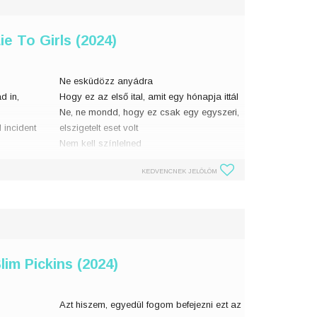
ie To Girls (2024)
Ne esküdözz anyádra
ad in,
Hogy ez az első ital, amit egy hónapja ittál
Ne, ne mondd, hogy ez csak egy egyszeri,
d incident
elszigetelt eset volt
Nem kell színlelned
Még sosem találkoztam olyan csúnya iga
KEDVENCNEK JELÖLÖM
lim Pickins (2024)
Azt hiszem, egyedül fogom befejezni ezt az