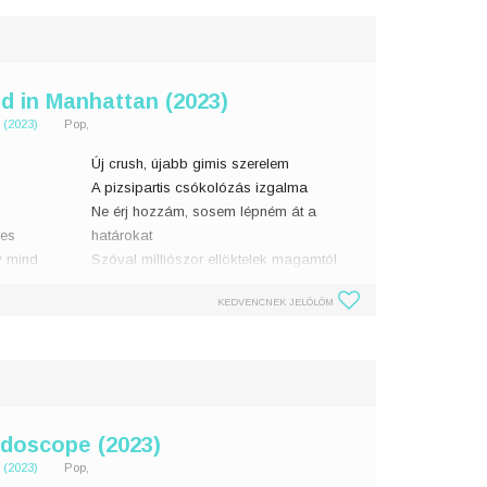
d in Manhattan (2023)
 (2023)
Pop,
Új crush, újabb gimis szerelem
A pizsipartis csókolózás izgalma
Ne érj hozzám, sosem lépném át a
mes
határokat
y mind
Szóval milliószor ellöktelek magamtól
Örülnék, ha tudnád, rád gondolo
KEDVENCNEK JELÖLÖM
idoscope (2023)
 (2023)
Pop,