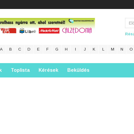
Rész
A
B
C
D
E
F
G
H
I
J
K
L
M
N
O
k
Toplista
Kérések
Beküldés