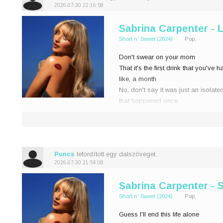
2026-07-30 22:16:58
Sabrina Carpenter - L
Short n' Sweet (2024)
Pop,
Don't swear on your mom
That it's the first drink that you've h
like, a month
No, don't say it was just an isolate
that happened once
There's no need to pretend
I've never seen an
Puncs
lefordított egy dalszöveget.
2026-07-30 21:54:08
Sabrina Carpenter - S
Short n' Sweet (2024)
Pop,
Guess I'll end this life alone