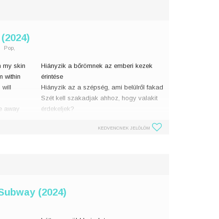
(2024)
Pop,
n my skin
Hiányzik a bőrömnek az emberi kezek
m within
érintése
 will
Hiányzik az a szépség, ami belülről fakad
Szét kell szakadjak ahhoz, hogy valakit
fe away
érdekeljek?
A padlón alszom, álmodozással töltöm az
KEDVENCNEK JELÖLÖM
�
 Subway (2024)