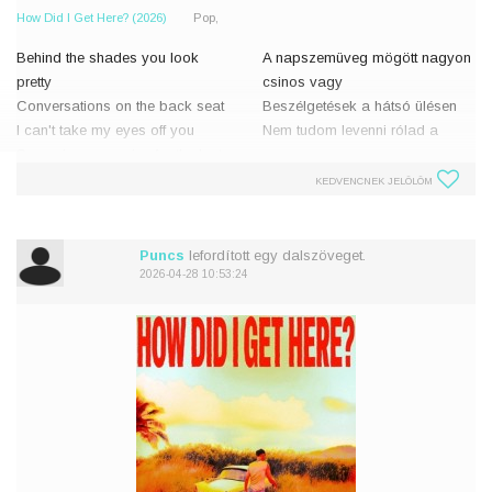
How Did I Get Here? (2026)
Pop,
Behind the shades you look
A napszemüveg mögött nagyon
pretty
csinos vagy
Conversations on the back seat
Beszélgetések a hátsó ülésen
I can't take my eyes off you
Nem tudom levenni rólad a
Swapping memories for the last
szemem
time
Emlékeket utoljára cserélünk
KEDVENCNEK JELÖLÖM
Expectations on the first night
Elvárások már az első éjszakán
Building castles down here with
Várakat ép�
y
Puncs
lefordított egy dalszöveget.
2026-04-28 10:53:24