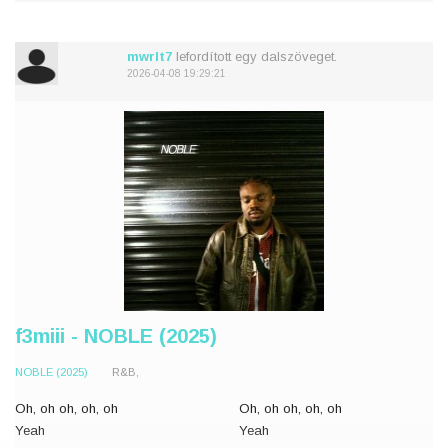
Oh, danger's got a sweetness
Jobb helyen vagyok
And I've always loved th
Ó, a veszélynek van egy
édessége
mwrlt7
lefordított egy dalszöveget.
És mindi
2026-04-08 19:29:21
f3miii - NOBLE (2025)
NOBLE (2025)
R&B,
Oh, oh oh, oh, oh
Oh, oh oh, oh, oh
Yeah
Yeah