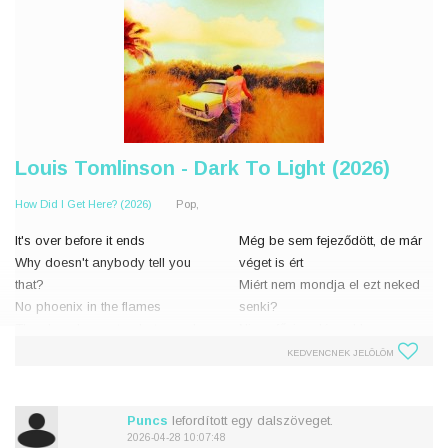
Louis Tomlinson - Dark To Light (2026)
How Did I Get Here? (2026)
Pop,
It's over before it ends
Még be sem fejeződött, de már
Why doesn't anybody tell you
véget is ért
that?
Miért nem mondja el ezt neked
No phoenix in the flames
senki?
There's only empty photographs
Nincs főnix a lángokban
Is there anything that I can do?
Csak üres fényképek
KEDVENCNEK JELÖLÖM
Van valami amit tehetnék?
I wish you could
See how you look
Bárcsak képes lennél
Puncs
lefordított egy dalszöveget.
In my ey
Lát
2026-04-28 10:07:48