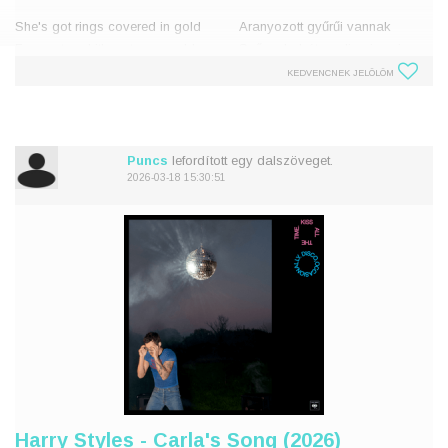
She's got rings covered in gold
Aranyozott gyűrűi vannak
Fur coat and it's not even cold
Szőrmekabát, pedig nincs is
Thrifted from her head to toe
hideg
KEDVENCNEK JELÖLÖM
She walks around like she's
Turkálóból van tetőtől talpig
been here before
Úgy megy mintha már járt volna
I think of game, even though I
itt
Játékon gondolkozok, hiába, ho
Puncs
lefordított egy dalszöveget.
2026-03-18 15:30:51
Harry Styles - Carla's Song (2026)