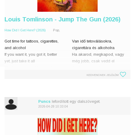
Louis Tomlinson - Jump The Gun (2026)
How Did I Get Here? (2026)
Pop,
Got time for tattoos, cigarettes,
Van idő tetoválásokra,
and alcohol
cigarettára és alkoholra
If you want it, you got it, better
Ha akarod, megkapod, vagy
yet, just take it all
még jobb, csak vedd el
The fact that you like it makes it
Az, hogy neked ez tetszik, még
harder not to fall
nehezebbé teszi, hogy ne
KEDVENCNEK JELÖLÖM
Don't jump the gun
zúgjak beléd
Don't jump the gun
Ne siesd el
Ne siesd
Puncs
lefordított egy dalszöveget.
2026-04-28 10:33:04