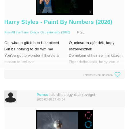
Harry Styles - Paint By Numbers (2026)
Kiss All the Time. Disco, Occasionally (2026)
Pop,
Oh, what a gift it is to be noticed
Ó, micsoda ajándék, hogy
But it's nothing to do with me
észrevesznek
You've got to wonder if there's a
De nekem ehhez semmi közöm
reason to believe
Elgondolkodtató, hogy van-e
okunk azt hinni, hogy
It's a lifetime of learning to paint
KEDVENCNEK JELÖLÖM
by numbers
Egy egész életen át tartó tanulás
And watching the colours r
számok alapján festeni
És néz
Puncs
lefordított egy dalszöveget.
2026-03-18 14:46:34