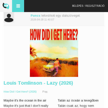
BELÉPÉS
/
REGISZTRÁCIÓ
Puncs
lefordított egy dalszöveget.
2026-04-28 11:40:07
Louis Tomlinson - Lazy (2026)
How Did I Get Here? (2026)
Pop,
Maybe it's the ocean in the air
Talán az óceán a levegőben
Maybe it's just that I don't really
Talán csak az, hogy nem