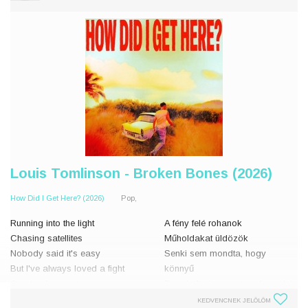
Louis Tomlinson - Broken Bones (2026)
How Did I Get Here? (2026)
Pop,
Running into the light
A fény felé rohanok
Chasing satellites
Műholdakat üldözök
Nobody said it's easy
Senki sem mondta, hogy
But I've always loved a fight
könnyű
Coming from outer space
De mindig is szerettem harcolni
I'm in a better place
Az űrből jövök
KEDVENCNEK JELÖLÖM