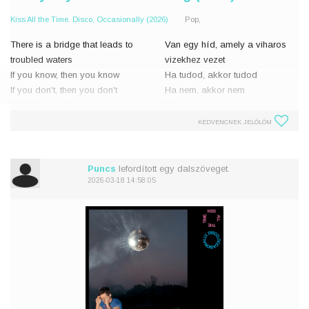
Kiss All the Time. Disco, Occasionally (2026)
Pop,
There is a bridge that leads to
Van egy híd, amely a viharos
troubled waters
vizekhez vezet
If you know, then you know
Ha tudod, akkor tudod
If you don't, then you don't
Ha nem, akkor nem
That's heavenly
És ez mennyei
KEDVENCNEK JELÖLÖM
From your head to your toes
A fejed búbjától a lábujjadig
Saw the light in the gold that you
Megláttam a fényt abban az
discovere
aranyban, amit felfedeztél
Puncs
lefordított egy dalszöveget.
2026-03-18 14:58:05