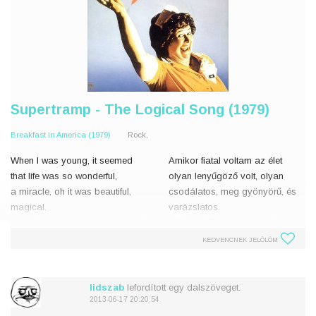
Supertramp - The Logical Song (1979)
Breakfast in America (1979)
Rock,
When I was young, it seemed
Amikor fiatal voltam az élet
that life was so wonderful,
olyan lenyűgöző volt, olyan
a miracle, oh it was beautiful,
csodálatos, meg gyönyörű, és
magical.
varázslatos.
And all the birds in the trees, well
A fákon ülő madarak pedig
they'd be singing so happily,
olyan boldogan, és élvezettel
KEDVENCNEK JELÖLÖM
oh joyfully, oh playfully watchin
daloltak, miközben játékos
lidszab
lefordított egy dalszöveget.
2013-06-17 20:20:54