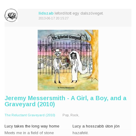
I know you told me I should stay
Tudom, hogy azt mondtad ne
away.
menjek a közelébe
lidszab
lefordított egy dalszöveget.
Tudom, hogy
2013-06-17 20:15:27
Jeremy Messersmith - A Girl, a Boy, and a
Graveyard (2010)
The Reluctant Graveyard (2010)
Pop, Rock,
Lucy takes the long way home
Lucy a hosszabb úton jön
Meets me in a field of stone
hazafelé.