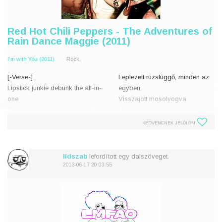
Red Hot Chili Peppers - The Adventures of
Rain Dance Maggie (2011)
I'm with You (2011)
Rock,
[-Verse-]
Leplezett rúzsfüggő, minden az
Lipstick junkie debunk the all-in-
egyben
one
Visszajött mosolyogva
She came back wearing a smile
Úgy néz ki valaki bedrogozott,
Lookin' like someone drugged
azért, hogy
KEDVENCNEK JELÖLÖM
me they wanted to unplug
találkozhasson velem
me
Éppen nem próbál senki
No one here is on trial
Helyszínellenőrzés, aztán rátér
lidszab
lefordított egy dalszöveget.
it's just a turnaround and we g
2013-06-17 20:03:55