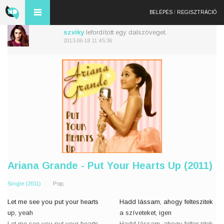
BELÉPÉS
/
REGISZTRÁCIÓ
szviky
lefordított egy dalszöveget.
2013-06-18 11:45:36
Ariana Grande - Put Your Hearts Up (2011)
Single (2011)
Pop,
Let me see you put your hearts
Hadd lássam, ahogy felteszitek
up, yeah
a szíveteket, igen
Let me see you put your hearts
Hadd lássam, ahogy felteszitek