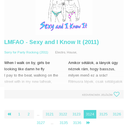
LMFAO - Sexy and I Know It (2011)
Sorry for Party Rocking (2011)
Electro, House,
When I walk on by, girls be
Amikor sétálok, a lányok úgy
looking like damn he fly
néznek rám, hogy basszus,
I pay to the beat, walking on the
milyen menő ez a srác!
street with in my new lafreak,
Ritmusra lépek, csak sétálgatok
yeah
az utcán az új bandámmal, jee
This is how I roll, animal print,
KEDVENCNEK JELÖLÖM
pants out control,
Én így nyomatom: állatmintás
It's real fool with t
gatya, a
1
2
...
3121
3122
3123
3124
3125
3126
‹
3127
...
3135
3136
›