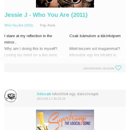
Jessie J - Who You Are (2011)
Who You Are (2011)
Pop, Rock,
I stare at my reflection in the
Csak bámulom a tükörképem
mirror...
Why am I doing this to myself?
Miért teszem ezt magammal?
Losing my mind on a tiny error,
Kiborulok egy kis hibától is,
I nearly left the real me on the
Szinte már azt is elfelejtem, hogy
shelf ...
milyen vagyok valójában…
KEDVENCNEK JELÖLÖM
"no,no, no, no..."
„nem, nem, nem, nem…”
Don't lose who you are, in
Ne veszítsd e
lidszab
lefordított egy dalszöveget.
2013-06-17 20:25:24