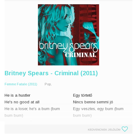
Britney Spears - Criminal (2011)
Femme Fatale (2011)
Pop,
He is a hustler
Egy törtető
He's no good at all
Nincs benne semmi jó
He is a loser, he's a bum (bum
Egy vesztes, egy bum (bum
bum bum)
bum bum)
He lies, he bluffs, he's unreliable.
Hazudik, blöfföl,
He is a sucker with a gun (gun
megbízhatatlan.
KEDVENCNEK JELÖLÖM
gun gun).
Egy fegyveres élősködő.