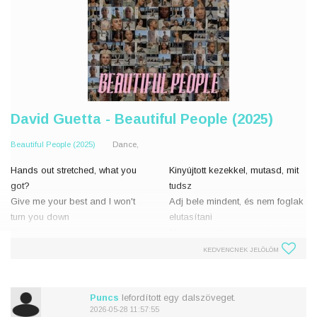
David Guetta - Beautiful People (2025)
Beautiful People (2025)
Dance,
Hands out stretched, what you
Kinyújtott kezekkel, mutasd, mit
got?
tudsz
Give me your best and I won't
Adj bele mindent, és nem foglak
turn you down
elutasítani
'Cause you're always out to
Mert te mindig arra törekszel,
impress
hogy lenyűgözz
KEDVENCNEK JELÖLÖM
'Cause you're always out to
Mert te mindig arra törekszel,
impress
hogy lenyűgözz
You're always out to impress
Te mindig ar
Puncs
lefordított egy dalszöveget.
2026-05-28 11:57:55