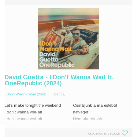
This is the h
David Guetta - I Don't Wanna Wait ft.
OneRepublic (2024)
I Don't Wanna Wait (2024)
Dance,
Let's make tonight the weekend
Csináljunk a ma estéből
I don't wanna wai-ait
hétvégét
I don't wanna wai-ait
Nem akarok várni
I don't wanna wait
Nem akarok várni
Got no reason not to celebra-ate
Nem akarok várni
KEDVENCNEK JELÖLÖM