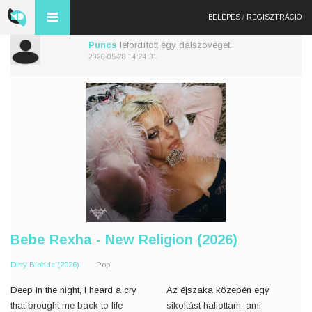
BELÉPÉS
/
REGISZTRÁCIÓ
Puncs
lefordított egy dalszöveget.
2026-05-28 14:24:31
Bebe Rexha - New Religion (2026)
Dirty Blonde (2026)
Pop,
Deep in the night, I heard a cry
Az éjszaka közepén egy
that brought me back to life
sikoltást hallottam, ami