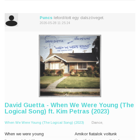
Baby, I just don't wanna wait
Nincs okunk arra, hogy ne
ünnepeljünk
Swimming in the deep blue
Bébi, én csak nem akarok várni
Puncs
lefordított egy dalszöveget.
Got me
2026-05-28 11:25:24
A mély kék tengerben �
David Guetta - When We Were Young (The
Logical Song) ft. Kim Petras (2023)
When We Were Young (The Logical Song) (2023)
Dance,
When we were young
Amikor fiatalok voltunk