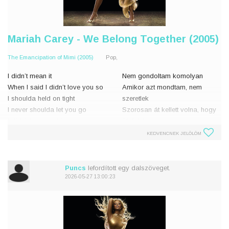
Mariah Carey - We Belong Together (2005)
The Emancipation of Mimi (2005)
Pop,
I didn’t mean it
Nem gondoltam komolyan
When I said I didn’t love you so
Amikor azt mondtam, nem
I shoulda held on tight
szeretlek
I never shoulda let you go
Szorosan át kellett volna, hogy
I didn’t know nothing
öleljelek
I was stupid, I was foolish
Sosem kellett volna elengednem
KEDVENCNEK JELÖLÖM
I was lying to myself
téged
I couldn’t h
Semmit sem tudtam
Hülye voltam, bolond
Puncs
lefordított egy dalszöveget.
Még magamnak i
2026-05-27 13:00:23