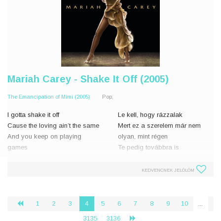
Mariah Carey - Shake It Off (2005)
The Emancipation of Mimi (2005)
Pop,
I gotta shake it off
Le kell, hogy rázzalak
Cause the loving ain’t the same
Mert ez a szerelem már nem
And you keep on playing
olyan, mint régen
games
Te pedig továbbra is
Like you know I’m here to stay
játszadozol velem
I gotta shake it off
Azt hiszed, úgyis itt maradok
KEDVENCNEK JELÖLÖM
Just like the Calgon commercial
Le kell, hogy rázzalak
life
Mint abban a Calgon-reklámb
I really gotta get
1
2
3
4
5
6
7
8
9
10
...
‹
3135
3136
›