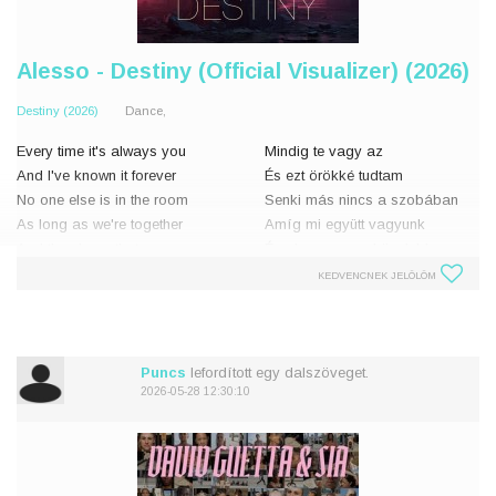
Alesso - Destiny (Official Visualizer) (2026)
Destiny (2026)
Dance,
Every time it's always you
Mindig te vagy az
And I've known it forever
És ezt örökké tudtam
No one else is in the room
Senki más nincs a szobában
As long as we're together
Amíg mi együtt vagyunk
And the closer that we move
És ahogy egyre közelebb
I'm falling for you further
kerülünk
KEDVENCNEK JELÖLÖM
No mistaking this feeling
Egyre jobban beléd esek
Every
Ezt az érzést nem lehet félreér
Puncs
lefordított egy dalszöveget.
2026-05-28 12:30:10