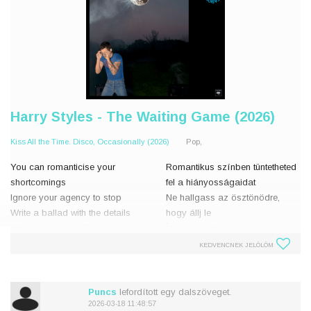
Harry Styles - The Waiting Game (2026)
Kiss All the Time. Disco, Occasionally (2026)
Pop,
You can romanticise your
Romantikus színben tüntetheted
shortcomings
fel a hiányosságaidat
Ignore your agency to stop
Ne hallgass az ösztönödre,
Write a ballad with the details
hogy állj le
While skimming off the top
Írsz egy balladát, tele
A personality
részletekkel
KEDVENCNEK JELÖLÖM
Considering you've been
Közben a felszínt kapargatod
A little over honest lately
Egy személyiség
Tekin
Puncs
lefordított egy dalszöveget.
2026-03-18 11:48:57