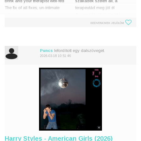
brink and your therapist well-fed
szakadék szélén áll, a
The fix of all fixes, un-intimate
terapeutád meg jól él
sex
A megoldások megoldása, a
You like the way she talks, but
kötődés nélküli szex
KEDVENCNEK JELÖLÖM
never what she says
Tetszik ahogy beszél, de az
You've had your tummy tickled,
sosem, amit mond
are you list
Megcsiklan
Puncs
lefordított egy dalszöveget.
2026-03-18 10:51:46
Harry Styles - American Girls (2026)