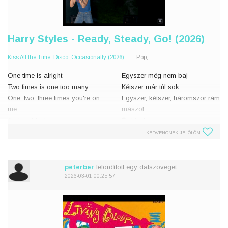
Harry Styles - Ready, Steady, Go! (2026)
Kiss All the Time. Disco, Occasionally (2026)
Pop,
One time is alright
Egyszer még nem baj
Two times is one too many
Kétszer már túl sok
One, two, three times you're on
Egyszer, kétszer, háromszor rám
me
mászol
And suddenly
És hirtelen
Ready, steady, go!
Vigyázz, kész, rajt!
KEDVENCNEK JELÖLÖM
You touched me goodnight
Megérintettél jó éjszakát
Butterflied both our bellies
kívánás gyanánt
peterber
lefordított egy dalszöveget.
You and me are skipping
Mindkettőnk has�
2026-03-01 00:25:57