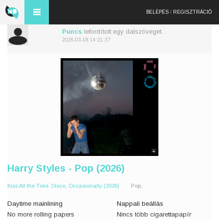
BELÉPÉS
/
REGISZTRÁCIÓ
Puncs
lefordított egy dalszöveget.
2026-03-18 14:21:37
Harry Styles - Pop (2026)
Kiss All the Time. Disco, Occasionally (2026)
Pop,
Daytime mainlining
Nappali beállás
No more rolling papers
Nincs több cigarettapapír