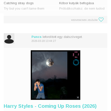
Catching stray dogs
Kóbor kutyák befogása
Try but you can't tame them
Próbálkozhatsz, de nem tudod
megszelídíteni őket
It's just me
KEDVENCNEK JELÖLÖM
On my knees
Én csak
Squeaky clean fantasy
A térdeimen vagyok
It's meant to be pop
Tiszta, makulátlan fantázia
Puncs
lefordított egy dalszöveget.
Ezt po
2026-03-18 13:44:27
Am I in over my head?
This
Harry Styles - Coming Up Roses (2026)