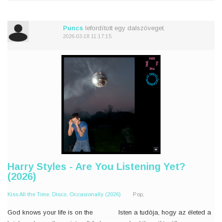
Dinners with your high school
Fehérben vagy, édes és
friends
savanyú
And y
Pont, mint régen
Puncs
lefordított egy dalszöveget.
Vacsorák a gimis
2026-03-18 11:17:15
Harry Styles - Are You Listening Yet?
(2026)
Kiss All the Time. Disco, Occasionally (2026)
Pop,
God knows your life is on the
Isten a tudója, hogy az életed a