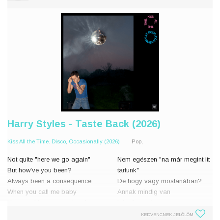
Harry Styles - Taste Back (2026)
Kiss All the Time. Disco, Occasionally (2026)
Pop,
Not quite "here we go again"
Nem egészen "na már megint itt
But how've you been?
tartunk"
Always been a consequence
De hogy vagy mostanában?
When you call me baby
Annak mindig van
You on white, so sweet and sour
következménye
Just like old times
Amikor bébinek hívsz
KEDVENCNEK JELÖLÖM