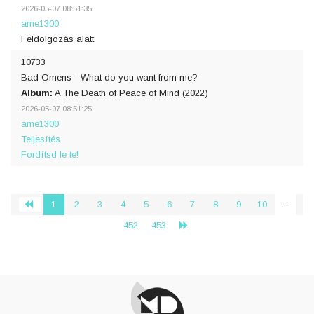
2026-05-07 08:51:35
ame1300
Feldolgozás alatt
10733
Bad Omens - What do you want from me?
Album:
A The Death of Peace of Mind (2022)
2026-05-07 08:51:25
ame1300
Teljesítés
Fordítsd le te!
1
2
3
4
5
6
7
8
9
10
...
‹
452
453
›