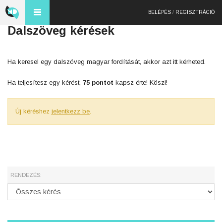
BELÉPÉS
/
REGISZTRÁCIÓ
Dalszöveg kérések
Ha keresel egy dalszöveg magyar fordítását, akkor azt itt kérheted.
Ha teljesítesz egy kérést,
75 pontot
kapsz érte! Köszi!
Új kéréshez
jelentkezz be
.
RENDEZÉS: