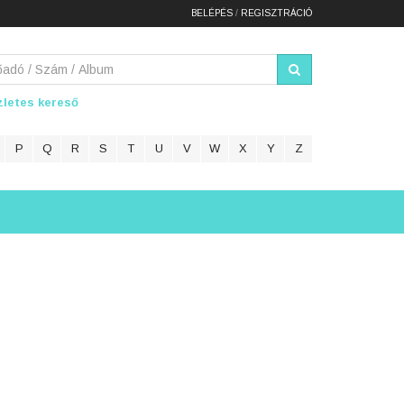
BELÉPÉS
/
REGISZTRÁCIÓ
letes kereső
P
Q
R
S
T
U
V
W
X
Y
Z