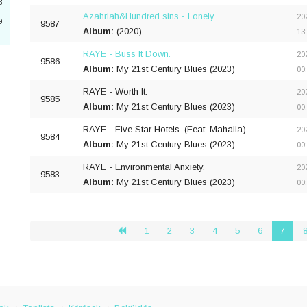
3
Azahriah&Hundred sins - Lonely
20
9
9587
Album:
(2020)
3
13
RAYE - Buss It Down.
20
9586
Album:
My 21st Century Blues (2023)
00
RAYE - Worth It.
20
9585
Album:
My 21st Century Blues (2023)
00
4
RAYE - Five Star Hotels. (Feat. Mahalia)
20
9584
n
Album:
My 21st Century Blues (2023)
00
8
RAYE - Environmental Anxiety.
20
9583
Album:
My 21st Century Blues (2023)
00
0
3
1
2
3
4
5
6
7
‹
6