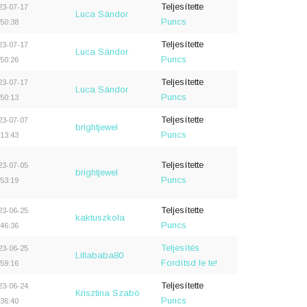
Teljesítette
23-07-17
Luca Sándor
Puncs
:50:38
Teljesítette
23-07-17
Luca Sándor
Puncs
:50:26
Teljesítette
23-07-17
Luca Sándor
Puncs
:50:13
Teljesítette
23-07-07
brightjewel
Puncs
:13:43
Teljesítette
23-07-05
brightjewel
Puncs
:53:19
Teljesítette
23-06-25
kaktuszkola
Puncs
:46:36
Teljesítés
23-06-25
Lillababa80
Fordítsd le te!
:59:16
Teljesítette
23-06-24
Krisztina Szabó
Puncs
:36:40