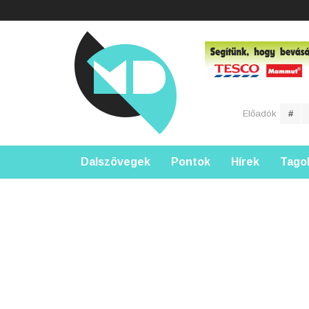
Előadók
#
Dalszövegek
Pontok
Hírek
Tago