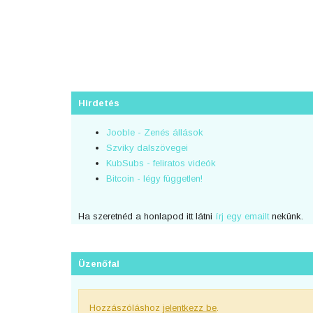
Hirdetés
Jooble - Zenés állások
Szviky dalszövegei
KubSubs - feliratos videók
Bitcoin - légy független!
Ha szeretnéd a honlapod itt látni
írj egy emailt
nekünk.
Üzenőfal
Hozzászóláshoz
jelentkezz be
.