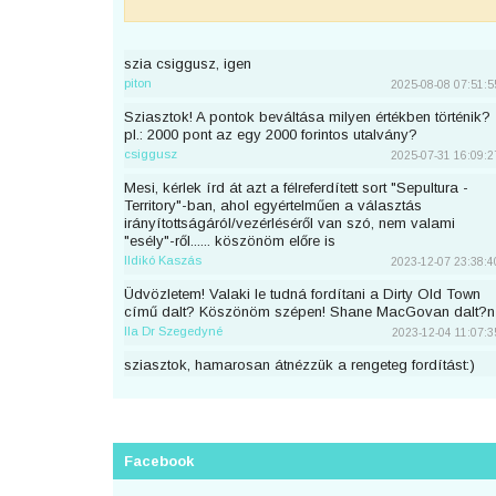
szia csiggusz, igen
piton
2025-08-08 07:51:5
Sziasztok! A pontok beváltása milyen értékben történik?
pl.: 2000 pont az egy 2000 forintos utalvány?
csiggusz
2025-07-31 16:09:2
Mesi, kérlek írd át azt a félreferdített sort "Sepultura -
Territory"-ban, ahol egyértelműen a választás
irányítottságáról/vezérléséről van szó, nem valami
"esély"-ről...... köszönöm előre is
Ildikó Kaszás
2023-12-07 23:38:4
Üdvözletem! Valaki le tudná fordítani a Dirty Old Town
című dalt? Köszönöm szépen! Shane MacGovan dalt?n
Ila Dr Szegedyné
2023-12-04 11:07:3
sziasztok, hamarosan átnézzük a rengeteg fordítást:)
piton
2023-11-25 23:46:5
Sziaszok! Az előbb beküldtem Dean Lewis Trust Me
Mate című dalát, de sajnos elfelejtettem bejelentkezni
előtte. Át lehetne még írni a nevemre? Köszi <3
Facebook
mezeskalacs
2023-11-02 19:52:4