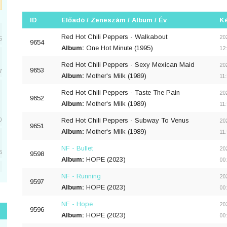
ID
Előadó / Zeneszám / Album / Év
Ké
Red Hot Chili Peppers - Walkabout
20
5
9654
Album:
One Hot Minute (1995)
12
Red Hot Chili Peppers - Sexy Mexican Maid
20
9653
7
Album:
Mother's Milk (1989)
11
Red Hot Chili Peppers - Taste The Pain
20
9652
Album:
Mother's Milk (1989)
11
Red Hot Chili Peppers - Subway To Venus
0
20
9651
Album:
Mother's Milk (1989)
11
NF - Bullet
20
5
9598
Album:
HOPE (2023)
00
NF - Running
20
5
9597
Album:
HOPE (2023)
00
NF - Hope
20
9596
Album:
HOPE (2023)
00
1