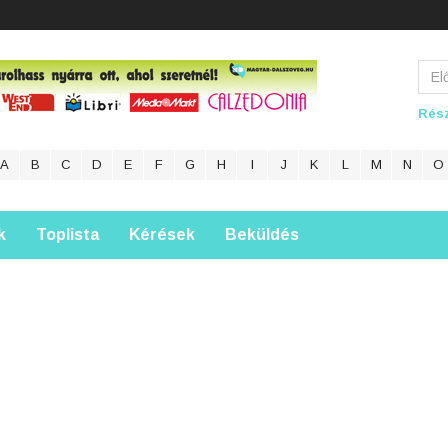
Rész
A
B
C
D
E
F
G
H
I
J
K
L
M
N
O
k
Toplista
Kérések
Beküldés