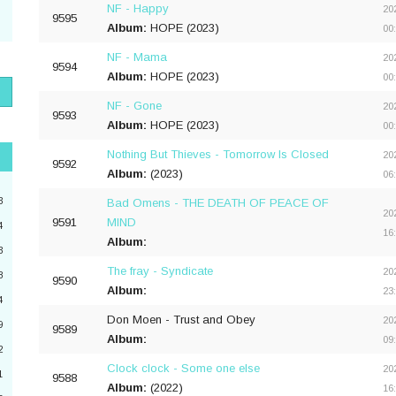
NF - Happy
20
9595
Album:
HOPE (2023)
00
1
NF - Mama
20
9594
Album:
HOPE (2023)
00
NF - Gone
20
9593
Album:
HOPE (2023)
1
00
Nothing But Thieves - Tomorrow Is Closed
20
"
9592
Album:
(2023)
06
3
3
Bad Omens - THE DEATH OF PEACE OF
20
9591
MIND
4
16
Album:
3
2
The fray - Syndicate
20
8
9590
Album:
23
4
4
a
Don Moen - Trust and Obey
20
9
9589
Album:
09
2
6
Clock clock - Some one else
20
1
9588
Album:
(2022)
16
0