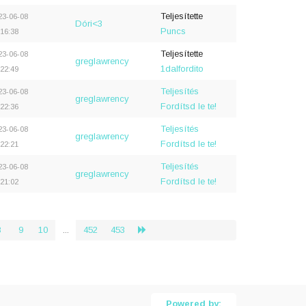
Teljesítette
23-06-08
Dóri<3
Puncs
:16:38
Teljesítette
23-06-08
greglawrency
1dalfordito
:22:49
Teljesítés
23-06-08
greglawrency
Fordítsd le te!
:22:36
Teljesítés
23-06-08
greglawrency
Fordítsd le te!
:22:21
Teljesítés
23-06-08
greglawrency
Fordítsd le te!
:21:02
8
9
10
...
452
453
›
Powered by: