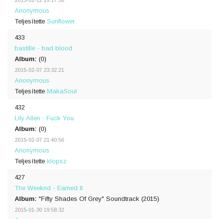
2015-02-12 19:17:56
Anonymous
Teljesítette
Sunflower
433
bastille - bad blood
Album:
(0)
2015-02-07 23:32:21
Anonymous
Teljesítette
MakaSoul
432
Lily Allen - Fuck You
Album:
(0)
2015-02-07 21:40:56
Anonymous
Teljesítette
klopsz
427
The Weeknd - Earned It
Album:
"Fifty Shades Of Grey" Soundtrack (2015)
2015-01-30 19:58:32