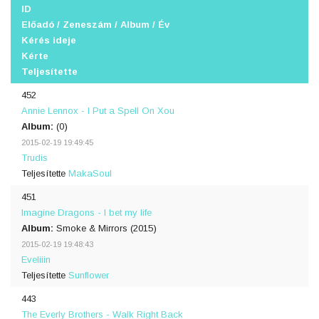
ID
Előadó / Zeneszám / Album / Év
Kérés ideje
Kérte
Teljesítette
452
Annie Lennox - I Put a Spell On Xou
Album:
(0)
2015-02-19 19:49:45
Trudis
Teljesítette
MakaSoul
451
Imagine Dragons - I bet my life
Album:
Smoke & Mirrors (2015)
2015-02-19 19:48:43
Eveliiin
Teljesítette
Sunflower
443
The Everly Brothers - Walk Right Back