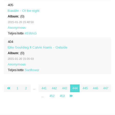
405
Bastille - Of the night
Album:
(0)
2015-01-20 15:48:50
Anonymous
Teljesítette
#SWAG
404
Ellie Goulding ft Calvin Harris - Outside
Album:
(0)
2015-01-20 15:00:03
Anonymous
Teljesítette
Sunflower
1
2
...
441
442
443
444
445
446
447
‹
...
452
453
›