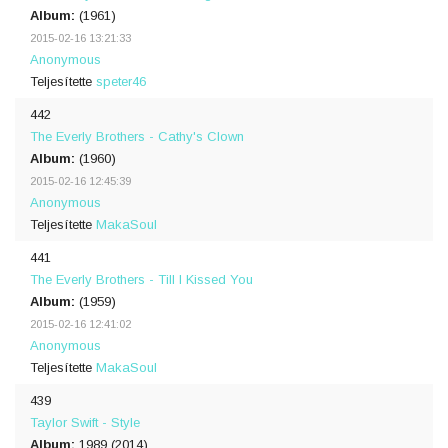
Album:
(1961)
2015-02-16 13:21:33
Anonymous
Teljesítette
speter46
442
The Everly Brothers - Cathy's Clown
Album:
(1960)
2015-02-16 12:45:39
Anonymous
Teljesítette
MakaSoul
441
The Everly Brothers - Till I Kissed You
Album:
(1959)
2015-02-16 12:41:02
Anonymous
Teljesítette
MakaSoul
439
Taylor Swift - Style
Album:
1989 (2014)