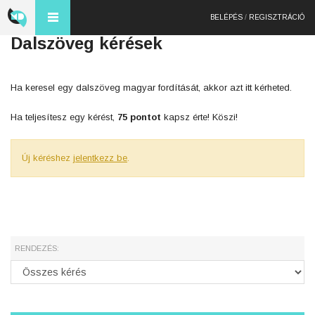
BELÉPÉS
/
REGISZTRÁCIÓ
Dalszöveg kérések
Ha keresel egy dalszöveg magyar fordítását, akkor azt itt kérheted.
Ha teljesítesz egy kérést,
75 pontot
kapsz érte! Köszi!
Új kéréshez
jelentkezz be
.
RENDEZÉS: