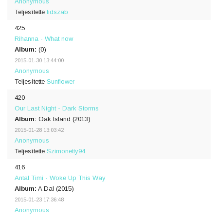
Anonymous
Teljesítette
lidszab
425
Rihanna - What now
Album:
(0)
2015-01-30 13:44:00
Anonymous
Teljesítette
Sunflower
420
Our Last Night - Dark Storms
Album:
Oak Island (2013)
2015-01-28 13:03:42
Anonymous
Teljesítette
Szimonetty94
416
Antal Timi - Woke Up This Way
Album:
A Dal (2015)
2015-01-23 17:36:48
Anonymous