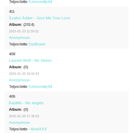
Teljesítette
Szimonetty94
411
Szabó Ádám - Give Me Your Love
Album:
(2014)
2015-01-23 11:59:31
Anonymous
Teljesítette
Sunflower
408
Laurent Wolf - No Stress
Album:
(0)
2015-01-20 19:32:43
Anonymous
Teljesítette
Szimonetty94
406
Bastille - No angels
Album:
(0)
2015-01-20 17:36:53
Anonymous
Teljesítette
~NoriiXXX