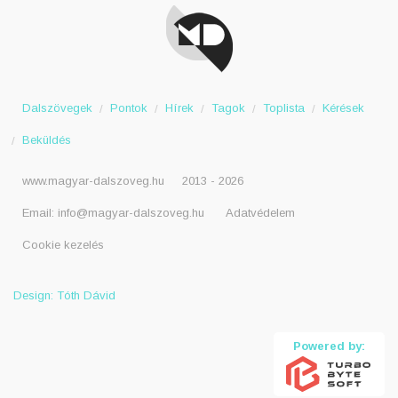
Dalszövegek
Pontok
Hírek
Tagok
Toplista
Kérések
Beküldés
www.magyar-dalszoveg.hu
2013 - 2026
Email:
info@magyar-dalszoveg.hu
Adatvédelem
Cookie kezelés
Design: Tóth Dávid
Powered by: