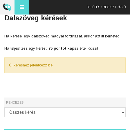
BELÉPÉS
/
REGISZTRÁCIÓ
Dalszöveg kérések
Ha keresel egy dalszöveg magyar fordítását, akkor azt itt kérheted.
Ha teljesítesz egy kérést,
75 pontot
kapsz érte! Köszi!
Új kéréshez
jelentkezz be
.
RENDEZÉS: