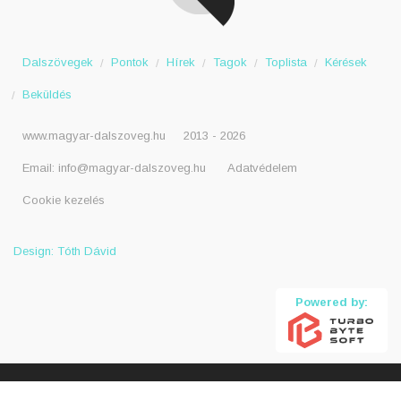
Dalszövegek
Pontok
Hírek
Tagok
Toplista
Kérések
Beküldés
www.magyar-dalszoveg.hu
2013 - 2026
Email:
info@magyar-dalszoveg.hu
Adatvédelem
Cookie kezelés
Design: Tóth Dávid
Powered by: