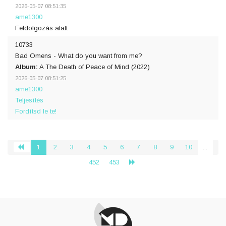
2026-05-07 08:51:35
ame1300
Feldolgozás alatt
10733
Bad Omens - What do you want from me?
Album:
A The Death of Peace of Mind (2022)
2026-05-07 08:51:25
ame1300
Teljesítés
Fordítsd le te!
1
2
3
4
5
6
7
8
9
10
...
‹
452
453
›