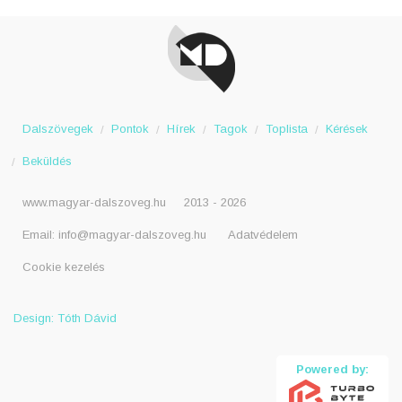
Dalszövegek
Pontok
Hírek
Tagok
Toplista
Kérések
Beküldés
www.magyar-dalszoveg.hu
2013 - 2026
Email:
info@magyar-dalszoveg.hu
Adatvédelem
Cookie kezelés
Design: Tóth Dávid
Powered by: