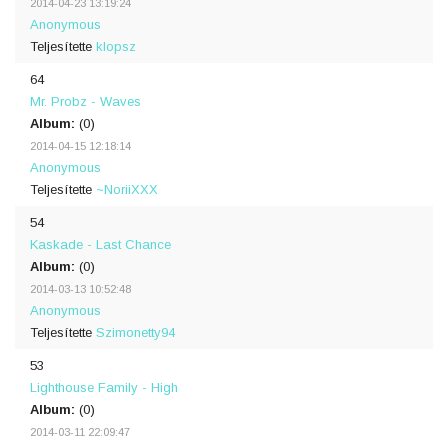
2014-04-23 13:19:24
Anonymous
Teljesítette
klopsz
64
Mr. Probz - Waves
Album:
(0)
2014-04-15 12:18:14
Anonymous
Teljesítette
~NoriiXXX
54
Kaskade - Last Chance
Album:
(0)
2014-03-13 10:52:48
Anonymous
Teljesítette
Szimonetty94
53
Lighthouse Family - High
Album:
(0)
2014-03-11 22:09:47