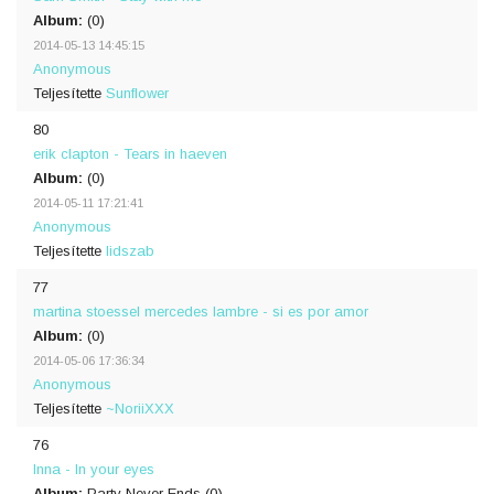
Album:
(0)
2014-05-13 14:45:15
Anonymous
Teljesítette
Sunflower
80
erik clapton - Tears in haeven
Album:
(0)
2014-05-11 17:21:41
Anonymous
Teljesítette
lidszab
77
martina stoessel mercedes lambre - si es por amor
Album:
(0)
2014-05-06 17:36:34
Anonymous
Teljesítette
~NoriiXXX
76
Inna - In your eyes
Album:
Party Never Ends (0)