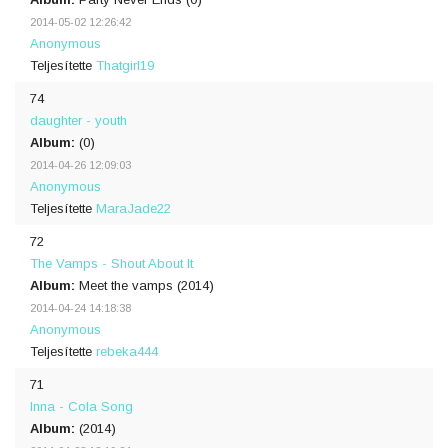
2014-05-02 12:26:42
Anonymous
Teljesítette
Thatgirl19
74
daughter - youth
Album:
(0)
2014-04-26 12:09:03
Anonymous
Teljesítette
MaraJade22
72
The Vamps - Shout About It
Album:
Meet the vamps (2014)
2014-04-24 14:18:38
Anonymous
Teljesítette
rebeka444
71
Inna - Cola Song
Album:
(2014)