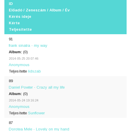
ID
Előadó / Zeneszám / Album / Év
Kérés ideje
Kérte
Teljesítette
91
frank sinatra - my way
Album:
(0)
2014-05-25 20:07:46
Anonymous
Teljesítette
lidszab
89
Daniel Powter - Crazy all my life
Album:
(0)
2014-05-24 19:16:24
Anonymous
Teljesítette
Sunflower
87
Dorotea Mele - Lovely on my hand