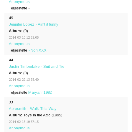
Anonymous
Teljesítette -
49
Jennifer Lopez - Ain't it funny
Album:
(0)
2014-03-10 12:29:05
Anonymous
Teljesítette
~NoriiXXX
44
Justin Timberlake - Suit and Tie
Album:
(0)
2014-02-22 13:35:40
Anonymous
Teljesítette
Maryann1982
33
Aerosmith - Walk This Way
Album:
Toys in the Attic (1995)
2014-02-13 19:57:15
Anonymous