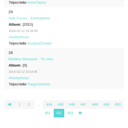
Teljesítette
AnneTaylor
29
Sub Focus - Endorphins
Album:
(2013)
2014-02-12 19:39:09
Anonymous
Teljesítette
IncubusDream
28
Martina Stoessel - Te creo
Album:
(0)
2014-02-12 15:54:45
Anonymous
Teljesítette
PaigeJennkin
1
2
...
444
445
446
447
448
449
450
‹
451
452
453
›