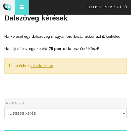
BELÉPÉS
/
REGISZTRÁCIÓ
Dalszöveg kérések
Ha keresel egy dalszöveg magyar fordítását, akkor azt itt kérheted.
Ha teljesítesz egy kérést,
75 pontot
kapsz érte! Köszi!
Új kéréshez
jelentkezz be
.
RENDEZÉS: