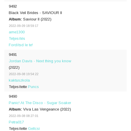
9492
Black Veil Brides - SAVIOUR II
Album:
Saviour II (2022)
2022-09-09 18:59:17
ame1300
Teljesítés
Fordítsd le te!
9491
Jordan Davis - Next thing you know
(2022)
2022-09-08 19:54:22
kaktuszkola
Teljesítette
Puncs
9490
Panic! At The Disco - Sugar Soaker
Album:
Viva Las Vengeance (2022)
2022-09-08 08:27:01
Petra017
Teljesítette
Gellcsi