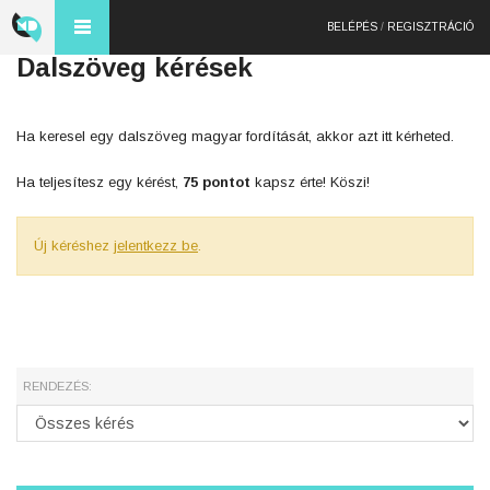
BELÉPÉS
/
REGISZTRÁCIÓ
Dalszöveg kérések
Ha keresel egy dalszöveg magyar fordítását, akkor azt itt kérheted.
Ha teljesítesz egy kérést,
75 pontot
kapsz érte! Köszi!
Új kéréshez
jelentkezz be
.
RENDEZÉS: