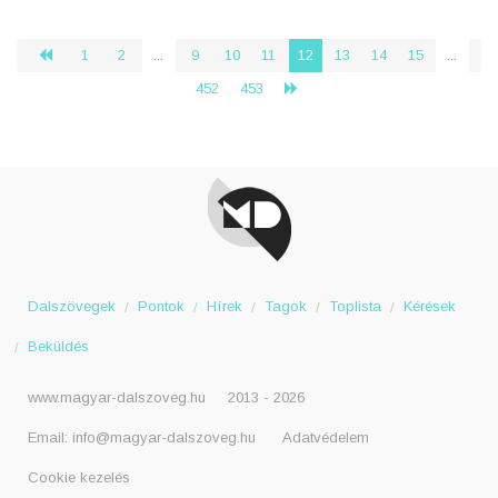
1
2
...
9
10
11
12
13
14
15
...
‹
452
453
›
Dalszövegek
Pontok
Hírek
Tagok
Toplista
Kérések
Beküldés
www.magyar-dalszoveg.hu
2013 - 2026
Email:
info@magyar-dalszoveg.hu
Adatvédelem
Cookie kezelés