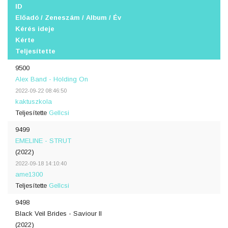
ID
Előadó / Zeneszám / Album / Év
Kérés ideje
Kérte
Teljesítette
9500
Alex Band - Holding On
2022-09-22 08:46:50
kaktuszkola
Teljesítette
Gellcsi
9499
EMELINE - STRUT
(2022)
2022-09-18 14:10:40
ame1300
Teljesítette
Gellcsi
9498
Black Veil Brides - Saviour II
(2022)