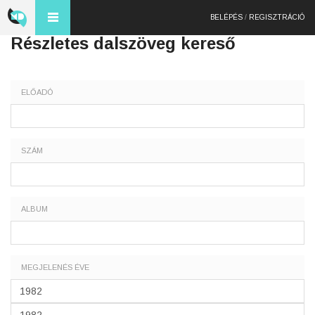
BELÉPÉS
/
REGISZTRÁCIÓ
Részletes dalszöveg kereső
ELŐADÓ
SZÁM
ALBUM
MEGJELENÉS ÉVE