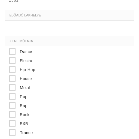
ELŐADÓ LAKHELYE
ZENE MŰFAJA
Dance
Electro
Hip-Hop
House
Metal
Pop
Rap
Rock
R&B
Trance