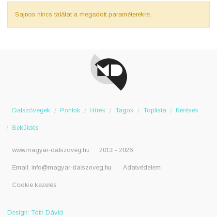
Sajnos nincs találat a megadott paraméterekre.
Dalszövegek
Pontok
Hírek
Tagok
Toplista
Kérések
Beküldés
www.magyar-dalszoveg.hu
2013 - 2026
Email:
info@magyar-dalszoveg.hu
Adatvédelem
Cookie kezelés
Design: Tóth Dávid