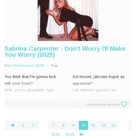
Sabrina Carpenter - Don’t Worry I’ll Make
You Worry (2025)
Man's Best Friend (2025)
Pop,
You think that I'm gonna fuck
Azt hiszed, játszani fogok az
with your head?
agyaddal?
Well, you're absolutely right
Hát, teljesen igazad van
Your perfect timing couldn't be
A tökéletes időzítésed nem is
worse
lehetne rosszabb
KEDVENCNEK JELÖLÖM
Actually, it's impressive how you
Igazából lenyűgöző, hogy hogy
don't read signs
nem veszed észre a jeleket
1
2
...
7
8
9
10
11
12
13
...
‹
And I'll never call you right
És sose h�
3135
3136
›