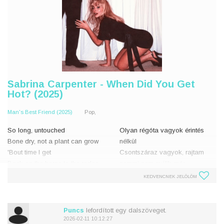
Sabrina Carpenter - When Did You Get
Hot? (2025)
Man's Best Friend (2025)
Pop,
So long, untouched
Olyan régóta vagyok érintés
Bone dry, not a plant can grow
nélkül
'Bout time I get
Csontszáraz vagyok, rajtam
Back on the horse to the rodeo
semmi nem nyílik már
Ideje
KEDVENCNEK JELÖLÖM
Now I'm at the prospect
Visszaülnöm a nyeregbe,
convention
indulhat a rodeó
My friends walk in your friends
Puncs
lefordított egy dalszöveget.
direction
Most a potenciális jelöltek
2026-02-11 10:12:27