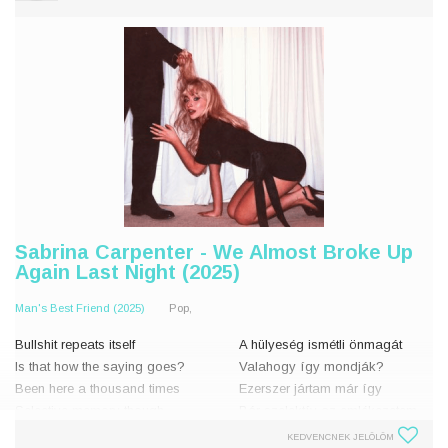
Said, "Sabrina, d
versenyén vagyok
A
Sabrina Carpenter - We Almost Broke Up
Again Last Night (2025)
Man's Best Friend (2025)
Pop,
Bullshit repeats itself
A hülyeség ismétli önmagát
Is that how the saying goes?
Valahogy így mondják?
Been here a thousand times
Ezerszer jártam már így
Selective memory though
Bár szelektív az emlékezetem
KEDVENCNEK JELÖLÖM