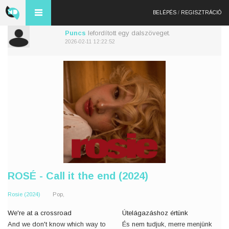
BELÉPÉS
/
REGISZTRÁCIÓ
Puncs
lefordított egy dalszöveget.
2026-02-11 12:22:52
ROSÉ - Call it the end (2024)
Rosie (2024)
Pop,
We're at a crossroad
Útelágazáshoz értünk
And we don't know which way to
És nem tudjuk, merre menjünk