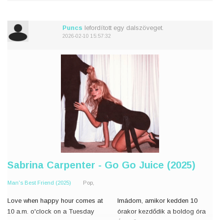
I hear it in his eyes
Hallom a szemében
He sees it in my tone
Ő meg látja a hangomból
Is what it is, and it's predictable
Hát ez van, és teljesen kisz�
Puncs
lefordított egy dalszöveget.
2026-02-10 15:57:32
All t
Sabrina Carpenter - Go Go Juice (2025)
Man's Best Friend (2025)
Pop,
Love when happy hour comes at
Imádom, amikor kedden 10
10 a.m. o'clock on a Tuesday
órakor kezdődik a boldog óra