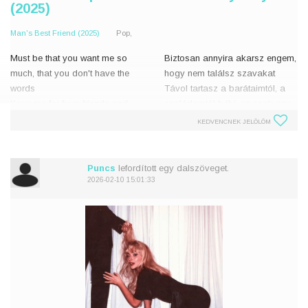
(2025)
Man's Best Friend (2025)
Pop,
Must be that you want me so
Biztosan annyira akarsz engem,
much, that you don't have the
hogy nem találsz szavakat
words
Távol tartasz a barátaimtól, a
Keep me far from friends and
családomtól bébi, ez csak egy
family, baby, that's just one of
a sok furcsaságod közül
KEDVENCNEK JELÖLÖM
your quirks
És ha a távolság csak
And if distance makes you
felkorbácsolja az é
fonder, I'm flattered by the dista
Puncs
lefordított egy dalszöveget.
2026-02-10 15:01:33