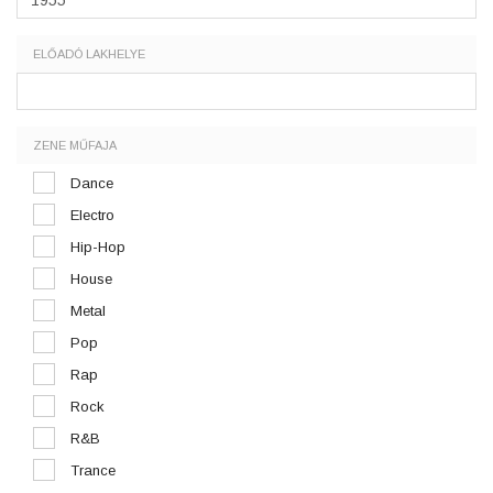
ELŐADÓ LAKHELYE
ZENE MŰFAJA
Dance
Electro
Hip-Hop
House
Metal
Pop
Rap
Rock
R&B
Trance