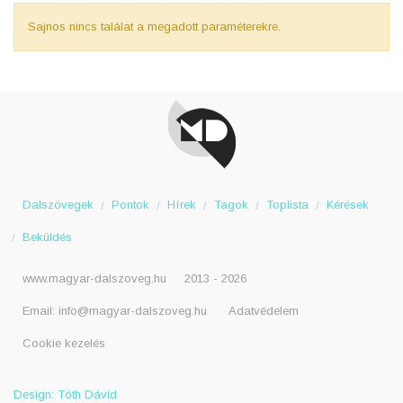
Sajnos nincs találat a megadott paraméterekre.
Dalszövegek
Pontok
Hírek
Tagok
Toplista
Kérések
Beküldés
www.magyar-dalszoveg.hu
2013 - 2026
Email:
info@magyar-dalszoveg.hu
Adatvédelem
Cookie kezelés
Design: Tóth Dávid