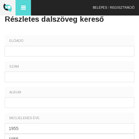
BELÉPÉS
/
REGISZTRÁCIÓ
Részletes dalszöveg kereső
ELŐADÓ
SZÁM
ALBUM
MEGJELENÉS ÉVE