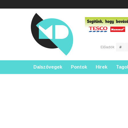
Előadók
#
Dalszövegek
Pontok
Hírek
Tago