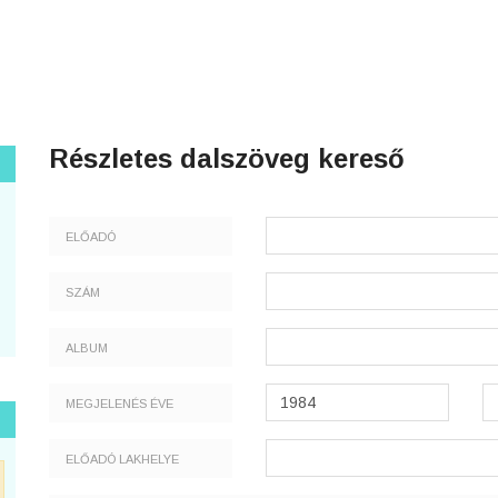
Részletes dalszöveg kereső
ELŐADÓ
SZÁM
ALBUM
MEGJELENÉS ÉVE
ELŐADÓ LAKHELYE