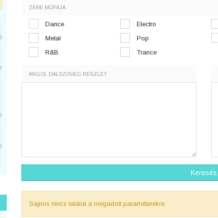
ZENE MŰFAJA
Dance
Electro
5
Metal
Pop
R&B
Trance
7
ANGOL DALSZÖVEG RÉSZLET
0
5
5
Keresés
Sajnos nincs találat a megadott paraméterekre.
1