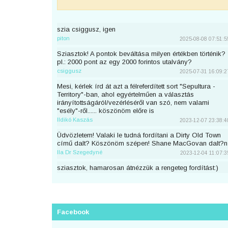
szia csiggusz, igen
piton
2025-08-08 07:51:5
Sziasztok! A pontok beváltása milyen értékben történik?
pl.: 2000 pont az egy 2000 forintos utalvány?
csiggusz
2025-07-31 16:09:2
Mesi, kérlek írd át azt a félreferdített sort "Sepultura -
Territory"-ban, ahol egyértelműen a választás
irányítottságáról/vezérléséről van szó, nem valami
"esély"-ről...... köszönöm előre is
Ildikó Kaszás
2023-12-07 23:38:4
Üdvözletem! Valaki le tudná fordítani a Dirty Old Town
című dalt? Köszönöm szépen! Shane MacGovan dalt?n
Ila Dr Szegedyné
2023-12-04 11:07:3
sziasztok, hamarosan átnézzük a rengeteg fordítást:)
piton
2023-11-25 23:46:5
Sziaszok! Az előbb beküldtem Dean Lewis Trust Me
Mate című dalát, de sajnos elfelejtettem bejelentkezni
előtte. Át lehetne még írni a nevemre? Köszi <3
Facebook
mezeskalacs
2023-11-02 19:52:4