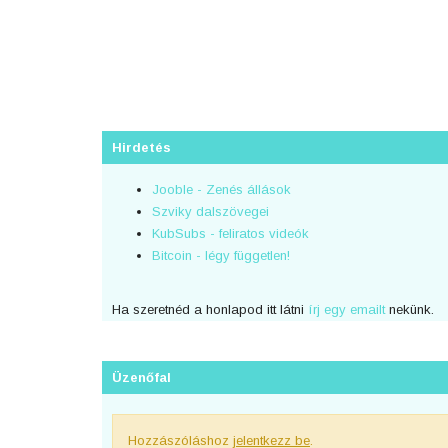
Hirdetés
Jooble - Zenés állások
Szviky dalszövegei
KubSubs - feliratos videók
Bitcoin - légy független!
Ha szeretnéd a honlapod itt látni
írj egy emailt
nekünk.
Üzenőfal
Hozzászóláshoz
jelentkezz be
.