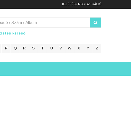
BELÉPÉS
/
REGISZTRÁCIÓ
letes kereső
P
Q
R
S
T
U
V
W
X
Y
Z