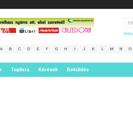
Rész
A
B
C
D
E
F
G
H
I
J
K
L
M
N
O
k
Toplista
Kérések
Beküldés