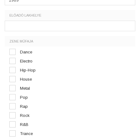
ELŐADÓ LAKHELYE
ZENE MŰFAJA
Dance
Electro
Hip-Hop
House
Metal
Pop
Rap
Rock
R&B
Trance