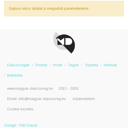
Sajnos nincs találat a megadott paraméterekre.
Dalszövegek
Pontok
Hírek
Tagok
Toplista
Kérések
Beküldés
www.magyar-dalszoveg.hu
2013 - 2026
Email:
info@magyar-dalszoveg.hu
Adatvédelem
Cookie kezelés
Design: Tóth Dávid