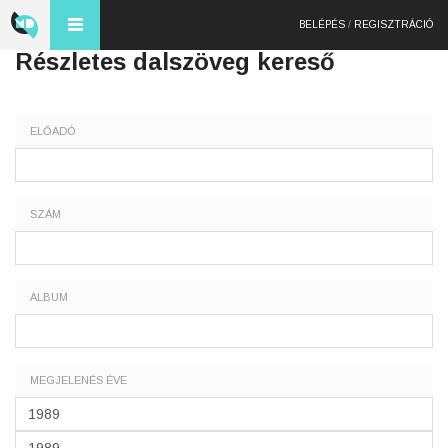
BELÉPÉS
/
REGISZTRÁCIÓ
Részletes dalszöveg kereső
ELŐADÓ
SZÁM
ALBUM
MEGJELENÉS ÉVE