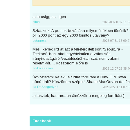
szia csiggusz, igen
piton
2025-08-08 07:51:5
Sziasztok! A pontok beváltása milyen értékben történik?
pl.: 2000 pont az egy 2000 forintos utalvány?
csiggusz
2025-07-31 16:09:2
Mesi, kérlek írd át azt a félreferdített sort "Sepultura -
Territory"-ban, ahol egyértelműen a választás
irányítottságáról/vezérléséről van szó, nem valami
"esély"-ről...... köszönöm előre is
Ildikó Kaszás
2023-12-07 23:38:4
Üdvözletem! Valaki le tudná fordítani a Dirty Old Town
című dalt? Köszönöm szépen! Shane MacGovan dalt?n
Ila Dr Szegedyné
2023-12-04 11:07:3
sziasztok, hamarosan átnézzük a rengeteg fordítást:)
piton
2023-11-25 23:46:5
Sziaszok! Az előbb beküldtem Dean Lewis Trust Me
Mate című dalát, de sajnos elfelejtettem bejelentkezni
előtte. Át lehetne még írni a nevemre? Köszi <3
Facebook
mezeskalacs
2023-11-02 19:52:4