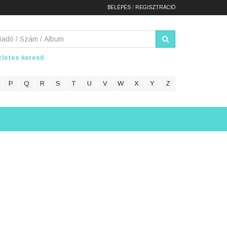
BELÉPÉS
/
REGISZTRÁCIÓ
letes kereső
P
Q
R
S
T
U
V
W
X
Y
Z