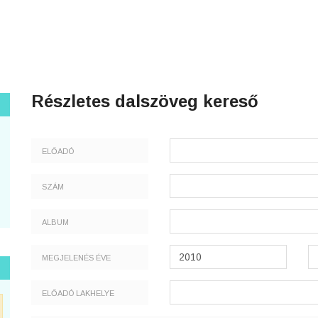
Részletes dalszöveg kereső
ELŐADÓ
SZÁM
ALBUM
MEGJELENÉS ÉVE
ELŐADÓ LAKHELYE