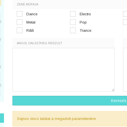
ZENE MŰFAJA
Dance
Electro
5
Metal
Pop
R&B
Trance
7
ANGOL DALSZÖVEG RÉSZLET
0
5
5
Keresés
Sajnos nincs találat a megadott paraméterekre.
1