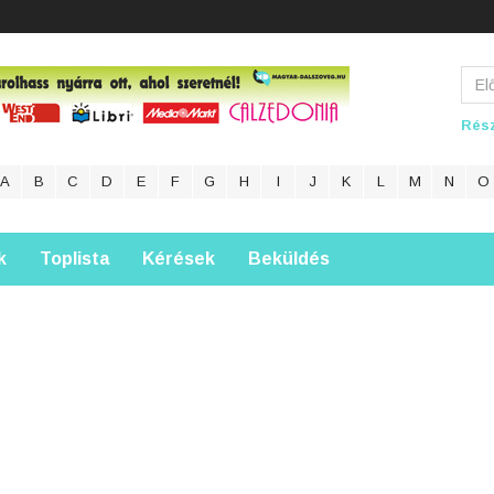
Rész
A
B
C
D
E
F
G
H
I
J
K
L
M
N
O
k
Toplista
Kérések
Beküldés