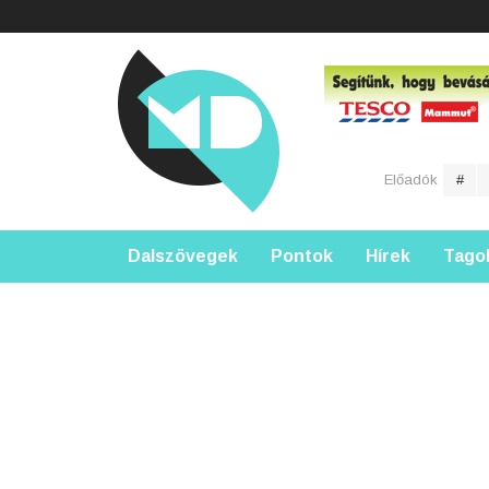
Előadók
#
Dalszövegek
Pontok
Hírek
Tago