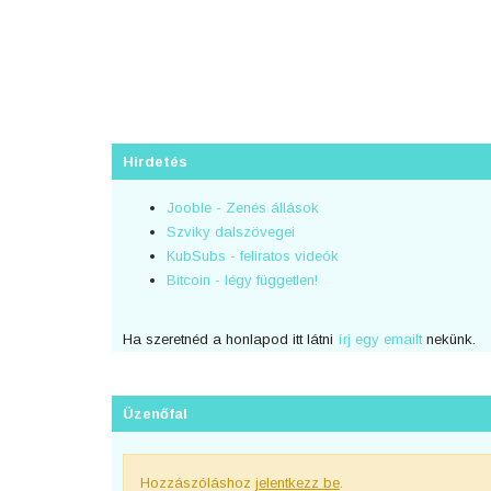
Hirdetés
Jooble - Zenés állások
Szviky dalszövegei
KubSubs - feliratos videók
Bitcoin - légy független!
Ha szeretnéd a honlapod itt látni
írj egy emailt
nekünk.
Üzenőfal
Hozzászóláshoz
jelentkezz be
.