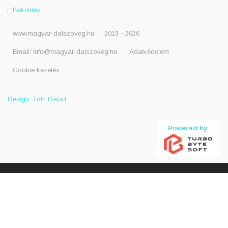
Beküldés
www.magyar-dalszoveg.hu
2013 - 2026
Email:
info@magyar-dalszoveg.hu
Adatvédelem
Cookie kezelés
Design: Tóth Dávid
Powered by: