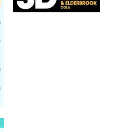
5
7
0
5
5
1