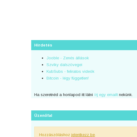
Hirdetés
Jooble - Zenés állások
Szviky dalszövegei
KubSubs - feliratos videók
Bitcoin - légy független!
Ha szeretnéd a honlapod itt látni
írj egy emailt
nekünk.
Üzenőfal
Hozzászóláshoz
jelentkezz be
.