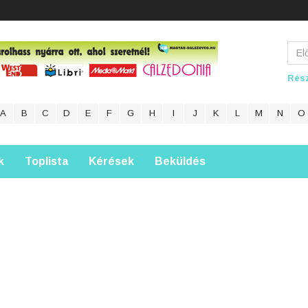
Rész
A
B
C
D
E
F
G
H
I
J
K
L
M
N
O
k
Toplista
Kérések
Beküldés