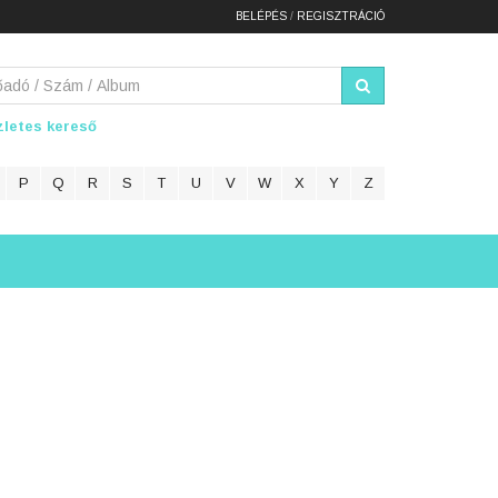
BELÉPÉS
/
REGISZTRÁCIÓ
letes kereső
P
Q
R
S
T
U
V
W
X
Y
Z