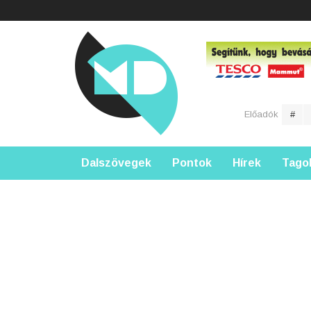
Előadók
#
Dalszövegek
Pontok
Hírek
Tago