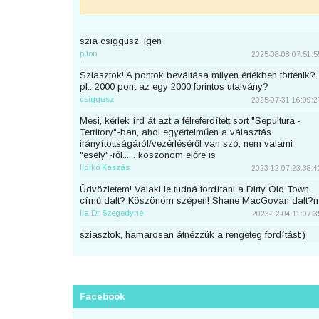
szia csiggusz, igen
piton
2025-08-08 07:51:5
Sziasztok! A pontok beváltása milyen értékben történik?
pl.: 2000 pont az egy 2000 forintos utalvány?
csiggusz
2025-07-31 16:09:2
Mesi, kérlek írd át azt a félreferdített sort "Sepultura -
Territory"-ban, ahol egyértelműen a választás
irányítottságáról/vezérléséről van szó, nem valami
"esély"-ről...... köszönöm előre is
Ildikó Kaszás
2023-12-07 23:38:4
Üdvözletem! Valaki le tudná fordítani a Dirty Old Town
című dalt? Köszönöm szépen! Shane MacGovan dalt?n
Ila Dr Szegedyné
2023-12-04 11:07:3
sziasztok, hamarosan átnézzük a rengeteg fordítást:)
piton
2023-11-25 23:46:5
Sziaszok! Az előbb beküldtem Dean Lewis Trust Me
Mate című dalát, de sajnos elfelejtettem bejelentkezni
előtte. Át lehetne még írni a nevemre? Köszi <3
Facebook
mezeskalacs
2023-11-02 19:52:4