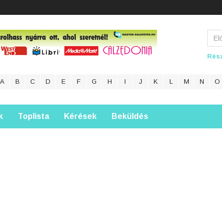
Rész
A
B
C
D
E
F
G
H
I
J
K
L
M
N
O
k
Toplista
Kérések
Beküldés