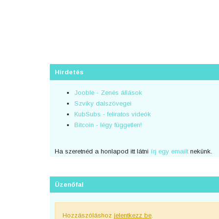
Hirdetés
Jooble - Zenés állások
Szviky dalszövegei
KubSubs - feliratos videók
Bitcoin - légy független!
Ha szeretnéd a honlapod itt látni
írj egy emailt
nekünk.
Üzenőfal
Hozzászóláshoz
jelentkezz be
.