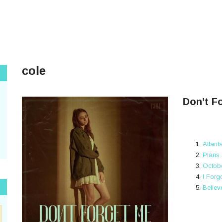
cole
Don’t F
Atlant
Plans
Octob
I Forg
Believe