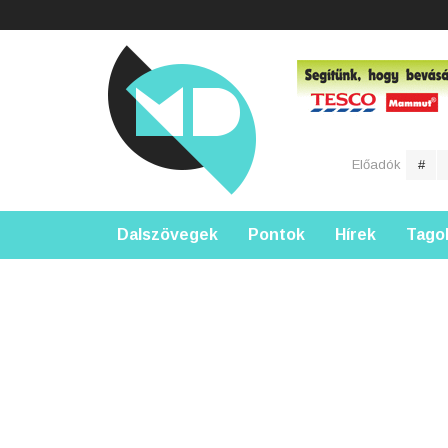
Előadók
#
Dalszövegek
Pontok
Hírek
Tago