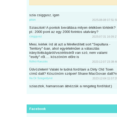
szia csiggusz, igen
piton
2025-08-08 07:51:5
Sziasztok! A pontok beváltása milyen értékben történik?
pl.: 2000 pont az egy 2000 forintos utalvány?
csiggusz
2025-07-31 16:09:2
Mesi, kérlek írd át azt a félreferdített sort "Sepultura -
Territory"-ban, ahol egyértelműen a választás
irányítottságáról/vezérléséről van szó, nem valami
"esély"-ről...... köszönöm előre is
Ildikó Kaszás
2023-12-07 23:38:4
Üdvözletem! Valaki le tudná fordítani a Dirty Old Town
című dalt? Köszönöm szépen! Shane MacGovan dalt?n
Ila Dr Szegedyné
2023-12-04 11:07:3
sziasztok, hamarosan átnézzük a rengeteg fordítást:)
piton
2023-11-25 23:46:5
Sziaszok! Az előbb beküldtem Dean Lewis Trust Me
Mate című dalát, de sajnos elfelejtettem bejelentkezni
előtte. Át lehetne még írni a nevemre? Köszi <3
Facebook
mezeskalacs
2023-11-02 19:52:4