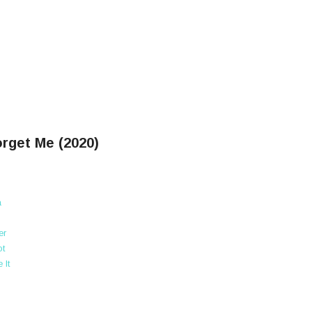
orget Me (2020)
a
er
ot
 It