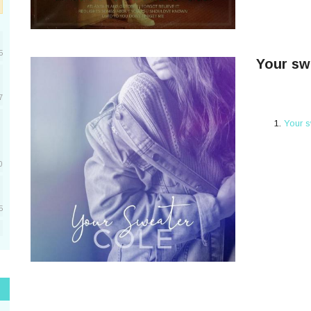
5
Your sw
7
Your s
0
5
5
1