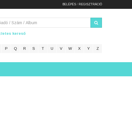
BELÉPÉS
/
REGISZTRÁCIÓ
letes kereső
P
Q
R
S
T
U
V
W
X
Y
Z