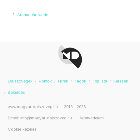
Around the world
Dalszövegek
Pontok
Hírek
Tagok
Toplista
Kérések
Beküldés
www.magyar-dalszoveg.hu
2013 - 2026
Email:
info@magyar-dalszoveg.hu
Adatvédelem
Cookie kezelés