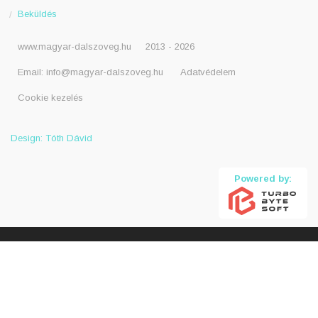
Beküldés
www.magyar-dalszoveg.hu
2013 - 2026
Email:
info@magyar-dalszoveg.hu
Adatvédelem
Cookie kezelés
Design: Tóth Dávid
Powered by: