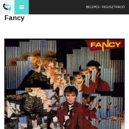
BELÉPÉS
/
REGISZTRÁCIÓ
Fancy