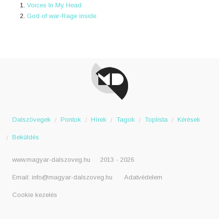
Voices In My Head
God of war-Rage inside
Dalszövegek
Pontok
Hírek
Tagok
Toplista
Kérések
Beküldés
www.magyar-dalszoveg.hu
2013 - 2026
Email:
info@magyar-dalszoveg.hu
Adatvédelem
Cookie kezelés