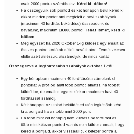
csak 2000 pontra számíthatsz.
Kérd ki időben!
Ha összegyűlik sok pontod és két hónapon belül kéred ki
akkor minden pontot ami megfelelt a havi szabálynak
(maximum 40 fordítás beküldése) összeadunk és
beváltunk, maximum
10.000
pontig!
Tehát ismét, kérd ki
időben!
Még egyszer: ha 2020 Október 1-ig küldesz egy emailt az
összes pontod korlátok nélkül beválthatod. Természetesen
előtte azért átnézzük, átszámoljuk, de nincs korlát!
Összegezve a legfontosabb szabályok oktober 1-től:
Egy hónapban maximum 40 fordításért számolunk el
pontokat. A profilod alatt több pontot láthatsz, ha többet
küldtél be, de emailes egyeztetéskor maximum havi 40
fordítással számolj.
Két hónappal az utolsó beküldésed után legkésőbb kérd
ki a pontjaid ha az több mint 2000 pont.
Ha több mint két hónapig nem küldesz be fordítást és
több mint kétezer pontod van és nem küldesz emailt, hogy
kéred a pontjaid, akkor visszaállítjuk kétezer pontra a