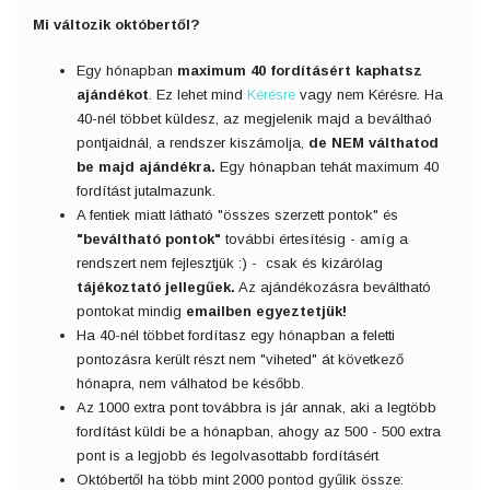
Mi változik októbertől?
Egy hónapban
maximum 40 fordításért kaphatsz
ajándékot
. Ez lehet mind
Kérésre
vagy nem Kérésre. Ha
40-nél többet küldesz, az megjelenik majd a beválthaó
pontjaidnál, a rendszer kiszámolja,
de NEM válthatod
be majd ajándékra.
Egy hónapban tehát maximum 40
fordítást jutalmazunk.
A fentiek miatt látható "összes szerzett pontok" és
"beváltható pontok"
további értesítésig - amíg a
rendszert nem fejlesztjük :) - csak és kizárólag
tájékoztató jellegűek.
Az ajándékozásra beváltható
pontokat mindig
emailben egyeztetjük!
Ha 40-nél többet fordítasz egy hónapban a feletti
pontozásra került részt nem "viheted" át következő
hónapra, nem válhatod be később.
Az 1000 extra pont továbbra is jár annak, aki a legtöbb
fordítást küldi be a hónapban, ahogy az 500 - 500 extra
pont is a legjobb és legolvasottabb fordításért
Októbertől ha több mint 2000 pontod gyűlik össze: