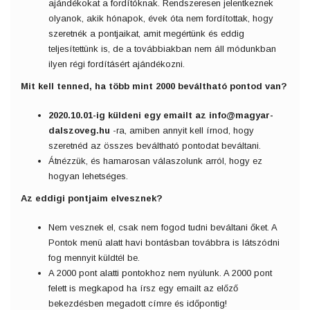
ajándékokat a fordítóknak. Rendszeresen jelentkeznek
olyanok, akik hónapok, évek óta nem fordítottak, hogy
szeretnék a pontjaikat, amit megértünk és eddig
teljesítettünk is, de a továbbiakban nem áll módunkban
ilyen régi fordításért ajándékozni.
Mit kell tenned, ha több mint 2000 beváltható pontod van?
2020.10.01-ig küldeni egy emailt az info@magyar-
dalszoveg.hu
-ra, amiben annyit kell írnod, hogy
szeretnéd az összes beváltható pontodat beváltani.
Átnézzük, és hamarosan válaszolunk arról, hogy ez
hogyan lehetséges.
Az eddigi pontjaim elvesznek?
Nem vesznek el, csak nem fogod tudni beváltani őket. A
Pontok menü alatt havi bontásban továbbra is látszódni
fog mennyit küldtél be.
A 2000 pont alatti pontokhoz nem nyúlunk. A 2000 pont
felett is megkapod ha írsz egy emailt az előző
bekezdésben megadott címre és időpontig!