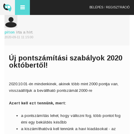
BELÉPÉS
/
REGISZTRÁCIÓ
piton
írta a hírt.
2020-09-11 11:15:00
Új pontszámítási szabályok 2020
októbertől!
2020.10.01-én mindenkinek, akinek több mint 2000 pontja van,
visszaállítjuk a beváltható pontszámát 2000-re
Azert kell ezt tennünk, mert:
a pontszámítás lehet, hogy változni fog, több pontot fog
érni egy beküldés később
a kiszámíthatóvá kell tennünk a havi kiadásokat - az