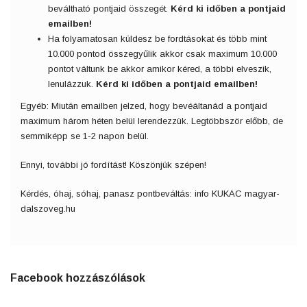
beváltható pontjaid összegét.
Kérd ki időben a pontjaid
emailben!
Ha folyamatosan küldesz be fordtásokat és több mint
10.000 pontod összegyűlik akkor csak maximum 10.000
pontot váltunk be akkor amikor kéred, a többi elveszik,
lenulázzuk.
Kérd ki időben a pontjaid emailben!
Egyéb: Miután emailben jelzed, hogy bevéáltanád a pontjaid
maximum három héten belül lerendezzük. Legtöbbször előbb, de
semmiképp se 1-2 napon belül.
Ennyi, további jó fordítást! Köszönjük szépen!
Kérdés, óhaj, sóhaj, panasz pontbeváltás: info KUKAC magyar-
dalszoveg.hu
Facebook hozzászólások