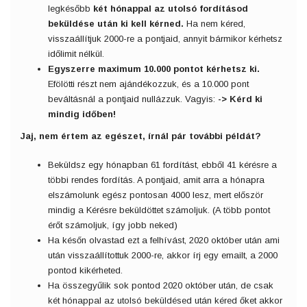
legkésőbb
két hónappal az utolsó fordításod
beküldése után ki kell kérned.
Ha nem kéred,
visszaállítjuk 2000-re a pontjaid, annyit bármikor kérhetsz
időlimit nélkül.
Egyszerre maximum 10.000 pontot kérhetsz ki.
Efölötti részt nem ajándékozzuk, és a 10.000 pont
beváltásnál a pontjaid nullázzuk. Vagyis:
-> Kérd ki
mindig időben!
Jaj, nem értem az egészet, írnál pár további példát?
Beküldsz egy hónapban 61 fordítást, ebből 41 kérésre a
többi rendes fordítás. A pontjaid, amit arra a hónapra
elszámolunk egész pontosan 4000 lesz, mert először
mindig a Kérésre beküldöttet számoljuk. (A több pontot
érőt számoljuk, így jobb neked)
Ha későn olvastad ezt a felhívást, 2020 október után ami
után visszaállítottuk 2000-re, akkor írj egy emailt, a 2000
pontod kikérheted.
Ha összegyűlik sok pontod 2020 október után, de csak
két hónappal az utolsó beküldésed után kéred őket akkor