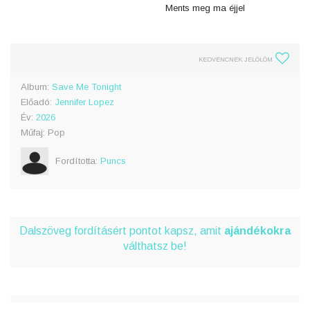
Ments meg ma éjjel
KEDVENCNEK JELÖLÖM
Album:
Save Me Tonight
Előadó:
Jennifer Lopez
Év:
2026
Műfaj: Pop
Fordította:
Puncs
Dalszöveg fordításért pontot kapsz, amit
ajándékokra
válthatsz be!