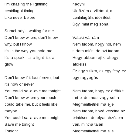
I'm chasing the lightning,
hagyni
centrifugal timing
Üldözöm a villámot, a
Like never before
centrifugális időzítést
Úgy, mint még soha
Somebody's waiting for me
Don't know where, don't know
Valaki vár rám
why, but I know
Nem tudom, hogy hol, nem
It's in the way you hold me
tudom miért, de azt tudom
It's a spark, it's a light, it's a
Hogy abban rejlik, ahogy
glow
átölelsz
Ez egy szikra, ez egy fény, ez
Don't know if it last forever, but
egy ragyogás
it's now or never
You could sa-a-ave me tonight
Nem tudom, hogy ez örökké
Don't know where your touch
tart-e, de most vagy soha
could take me, but it feels like
Megmenthetnél ma éjjel
maybe
Nem tudom, hová vezetne az
You could sa-a-ave me tonight
érintésed, de olyan érzésem
Save me tonight
van, mintha talán
Tonight
Megmenthetnél ma éjjel