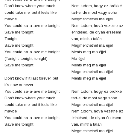
Don't know where your touch
Nem tudom, hogy ez örökké
could take me, but it feels like
tart-e, de most vagy soha
maybe
Megmenthetnél ma éjjel
You could sa-a-ave me tonight
Nem tudom, hová vezetne az
Save me tonight
érintésed, de olyan érzésem
Tonight
van, mintha talán
Save me tonight
Megmenthetnél ma éjjel
You could sa-a-ave me tonight
Ments meg ma éjjel
(Tonight, tonight, tonight)
Ma éjjel
Save me tonight
Ments meg ma éjjel
Megmenthetnél ma éjjel
Don't know if it last forever, but
Ments meg ma éjjel
it's now or never
You could sa-a-ave me tonight
Nem tudom, hogy ez örökké
Don't know where your touch
tart-e, de most vagy soha
could take me, but it feels like
Megmenthetnél ma éjjel
maybe
Nem tudom, hová vezetne az
You could sa-a-ave me tonight
érintésed, de olyan érzésem
Save me tonight
van, mintha talán
Megmenthetnél ma éjjel