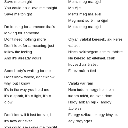
Save me tonight
Ments meg ma éjjel
You could sa-a-ave me tonight
Ma éjjel
Save me tonight
Ments meg ma éjjel
Megmenthetnél ma éjjel
I'm looking for someone that's
Ments meg ma éjjel
looking for someone
Don't need nothing more
Olyan valakit keresek, aki keres
Don't look for a meaning, just
valakit
follow the feeling
Nincs szükségem semmi többre
And it's already yours
Ne keresd az értelmet, csak
kövesd az érzést
Somebody's waiting for me
És ez már a tiéd
Don't know where, don't know
why, but I know
Valaki vár rám
It's in the way you hold me
Nem tudom, hogy hol, nem
It's a spark, it's a light, it's a
tudom miért, de azt tudom
glow
Hogy abban rejlik, ahogy
átölelsz
Don't know if it last forever, but
Ez egy szikra, ez egy fény, ez
it's now or never
egy ragyogás
You could sa-a-ave me tonight