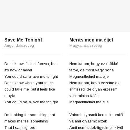
Save Me Tonight
Ments meg ma éjjel
Angol dalszöveg
Magyar dalszöveg
Don't know if it last forever, but
Nem tudom, hogy ez örökké
it's now or never
tart-e, de most vagy soha
You could sa-a-ave me tonight
Megmenthetnél ma éjjel
Don't know where your touch
Nem tudom, hová vezetne az
could take me, but it feels like
érintésed, de olyan érzésem
maybe
van, mintha talán
You could sa-a-ave me tonight
Megmenthetnél ma éjjel
I'm looking for something that
Valami olyasmit keresek, amitől
makes me feel something
valami olyasmit érzek
That I can't ignore
Amit nem tudok figyelmen kívül