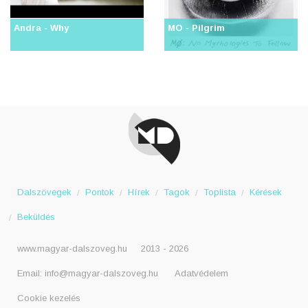
Andra - Why
MO - Pilgrim
Dalszövegek
Pontok
Hírek
Tagok
Toplista
Kérések
Beküldés
www.magyar-dalszoveg.hu
2013 - 2026
Email:
info@magyar-dalszoveg.hu
Adatvédelem
Cookie kezelés