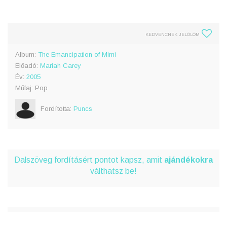
KEDVENCNEK JELÖLÖM
Album:
The Emancipation of Mimi
Előadó:
Mariah Carey
Év:
2005
Műfaj: Pop
Fordította:
Puncs
Dalszöveg fordításért pontot kapsz, amit
ajándékokra
válthatsz be!