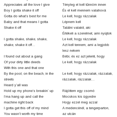
Appreciates all the love I give
Tényleg el kell tűnnöm innen
Boy I gotta shake it off
És el kell mennem valahová
Gotta do what’s best for me
Le kell, hogy rázzalak
Baby and that means I gotta
Lépnem kell
Shake it off
Találni valakit, aki
Értékeli a szerelmet, ami nyújtok
I gotta shake, shake, shake,
Le kell, hogy rázzalak
shake, shake it off…
Azt kell tennem, ami a legjobb
lesz nekem
I found out about a gang
Bébi, és ez azt jelenti, hogy
Of your dirty little deeds
Le kell, hogy rázzalak
With this one and that one
By the pool, on the beach, in the
Le kell, hogy rázzalak, rázzalak,
streets
rázzalak, rázzalak…
Heard y’all was
Hold up my phone’s breakin’ up
Rájöttem egy csomó
I’ma hang up and call the
Mocskos kis ügyedre
machine right back
Hogy ezzel meg azzal
I gotta get this off of my mind
A medencénél, a tengerparton,
You wasn’t worth my time
az utcán