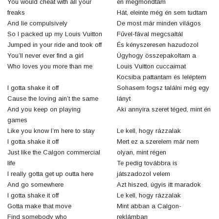
You would cheat with all your
én megmondtam
freaks
Hát, eleinte még én sem tudtam
And lie compulsively
De most már minden világos
So I packed up my Louis Vuitton
Fűvel-fával megcsaltál
Jumped in your ride and took off
És kényszeresen hazudozol
You’ll never ever find a girl
Úgyhogy összepakoltam a
Who loves you more than me
Louis Vuitton cuccaimat
Kocsiba pattantam és leléptem
I gotta shake it off
Sohasem fogsz találni még egy
Cause the loving ain’t the same
lányt
And you keep on playing
Aki annyira szeret téged, mint én
games
Like you know I’m here to stay
Le kell, hogy rázzalak
I gotta shake it off
Mert ez a szerelem már nem
Just like the Calgon commercial
olyan, mint régen
life
Te pedig továbbra is
I really gotta get up outta here
játszadozol velem
And go somewhere
Azt hiszed, úgyis itt maradok
I gotta shake it off
Le kell, hogy rázzalak
Gotta make that move
Mint abban a Calgon-
Find somebody who
reklámban