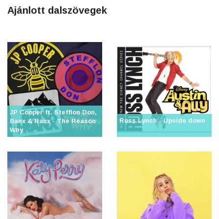
Ajánlott dalszövegek
JP Cooper ft. Stefflon Don,
Ross Lynch - Upside down
Banx & Ranx - The Reason
Why