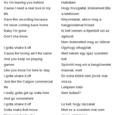
So I’m leaving you behind
Hallottam
Cause I need a real love in my
Hogy hívogattál, tönkrement tőle
life
a telefonom
Save this recording because
Kinyomtalak, akkor meg a
I’m never coming back home
hangpostámat hívtad
Baby I’m gone
Ki kell vernem a fejemből ezt az
Don’t cha know
egészet
Nem érdemelted meg az időmet
I gotta shake it off
Úgyhogy elhagylak
Cause the loving ain’t the same
Mert nekem egy igaz szerelem
And you keep on playing
kell
games
Spórold meg ezt a hangüzenetet
Like you know I’m here to stay
másnak, mert
I gotta shake it off
Én soha többé nem jövök már
Just like the Calgon commercial
vissza
life
Leléptem bébi
I really gotta get up outta here
Nem tudtad?
And go somewhere
I gotta shake it off
Le kell, hogy rázzalak
Gotta make that move
Mert ez a szerelem már nem