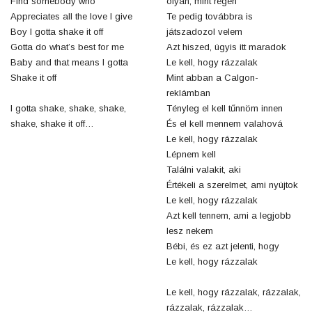
Find somebody who
olyan, mint régen
Appreciates all the love I give
Te pedig továbbra is
Boy I gotta shake it off
játszadozol velem
Gotta do what’s best for me
Azt hiszed, úgyis itt maradok
Baby and that means I gotta
Le kell, hogy rázzalak
Shake it off
Mint abban a Calgon-
reklámban
I gotta shake, shake, shake,
Tényleg el kell tűnnöm innen
shake, shake it off…
És el kell mennem valahová
Le kell, hogy rázzalak
Lépnem kell
Találni valakit, aki
Értékeli a szerelmet, ami nyújtok
Le kell, hogy rázzalak
Azt kell tennem, ami a legjobb
lesz nekem
Bébi, és ez azt jelenti, hogy
Le kell, hogy rázzalak
Le kell, hogy rázzalak, rázzalak,
rázzalak, rázzalak…