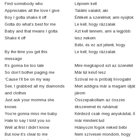
Find somebody who
Lépnem kell
Appreciates all the love I give
Találni valakit, aki
Boy I gotta shake it off
Értékeli a szerelmet, ami nyújtok
Gotta do what’s best for me
Le kell, hogy rázzalak
Baby and that means I gotta
Azt kell tennem, ami a legjobb
Shake it off
lesz nekem
Bébi, és ez azt jelenti, hogy
By the time you get this
Le kell, hogy rázzalak
message
It’s gonna be too late
Mire megkapod ezt az üzenetet
So don’t bother paging me
Már túl késő lesz
‘Cause I’ll be on my way
Szóval ne is próbálj hívogatni
See, I grabbed all my diamonds
Mert addigra már a magam útját
and clothes
járom
Just ask your momma she
Összepakoltam az összes
knows
ékszeremet és ruhámat
You’re gonna miss me baby
Kérdezd csak meg anyukádat, ő
Hate to say I told you so
már mindent tud
Well at first I didn’t know
Hiányozni fogok neked bébi
But now it’s clear to me
Nem szívesen mondom, hogy