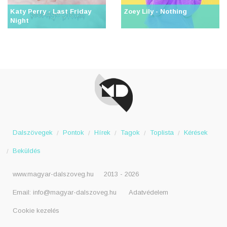
Katy Perry - Last Friday
Zoey Lily - Nothing
Night
Dalszövegek
Pontok
Hírek
Tagok
Toplista
Kérések
Beküldés
www.magyar-dalszoveg.hu
2013 - 2026
Email:
info@magyar-dalszoveg.hu
Adatvédelem
Cookie kezelés