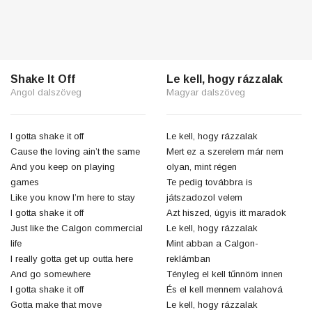
Shake It Off
Le kell, hogy rázzalak
Angol dalszöveg
Magyar dalszöveg
I gotta shake it off
Le kell, hogy rázzalak
Cause the loving ain’t the same
Mert ez a szerelem már nem
And you keep on playing
olyan, mint régen
games
Te pedig továbbra is
Like you know I’m here to stay
játszadozol velem
I gotta shake it off
Azt hiszed, úgyis itt maradok
Just like the Calgon commercial
Le kell, hogy rázzalak
life
Mint abban a Calgon-
I really gotta get up outta here
reklámban
And go somewhere
Tényleg el kell tűnnöm innen
I gotta shake it off
És el kell mennem valahová
Gotta make that move
Le kell, hogy rázzalak