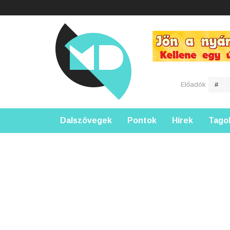
Előadók
#
Dalszövegek
Pontok
Hírek
Tago