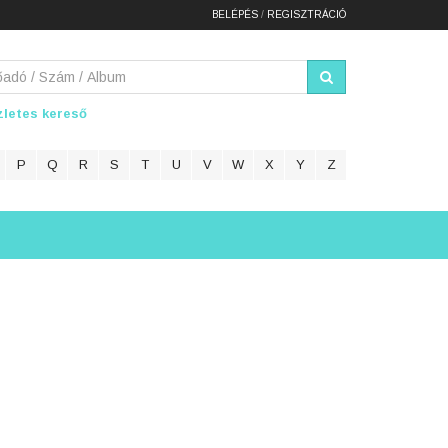
BELÉPÉS
/
REGISZTRÁCIÓ
letes kereső
P
Q
R
S
T
U
V
W
X
Y
Z