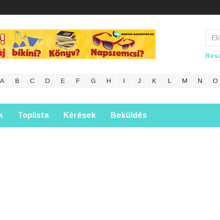
Rész
A
B
C
D
E
F
G
H
I
J
K
L
M
N
O
k
Toplista
Kérések
Beküldés