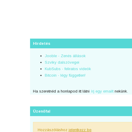
Hirdetés
Jooble - Zenés állások
Szviky dalszövegei
KubSubs - feliratos videók
Bitcoin - légy független!
Ha szeretnéd a honlapod itt látni
írj egy emailt
nekünk.
Üzenőfal
Hozzászóláshoz
jelentkezz be
.