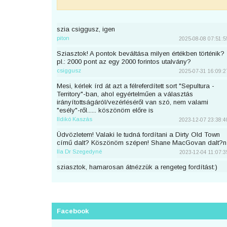
szia csiggusz, igen
piton
2025-08-08 07:51:5
Sziasztok! A pontok beváltása milyen értékben történik?
pl.: 2000 pont az egy 2000 forintos utalvány?
csiggusz
2025-07-31 16:09:2
Mesi, kérlek írd át azt a félreferdített sort "Sepultura -
Territory"-ban, ahol egyértelműen a választás
irányítottságáról/vezérléséről van szó, nem valami
"esély"-ről...... köszönöm előre is
Ildikó Kaszás
2023-12-07 23:38:4
Üdvözletem! Valaki le tudná fordítani a Dirty Old Town
című dalt? Köszönöm szépen! Shane MacGovan dalt?n
Ila Dr Szegedyné
2023-12-04 11:07:3
sziasztok, hamarosan átnézzük a rengeteg fordítást:)
piton
2023-11-25 23:46:5
Sziaszok! Az előbb beküldtem Dean Lewis Trust Me
Mate című dalát, de sajnos elfelejtettem bejelentkezni
előtte. Át lehetne még írni a nevemre? Köszi <3
Facebook
mezeskalacs
2023-11-02 19:52:4