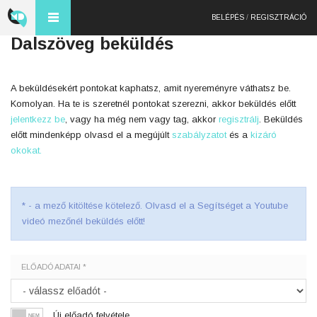
BELÉPÉS
/
REGISZTRÁCIÓ
Dalszöveg beküldés
A beküldésekért pontokat kaphatsz, amit nyereményre váthatsz be.
Komolyan. Ha te is szeretnél pontokat szerezni, akkor beküldés előtt
jelentkezz be
, vagy ha még nem vagy tag, akkor
regisztrálj
. Beküldés
előtt mindenképp olvasd el a megújúlt
szabályzatot
és a
kizáró
okokat.
* - a mező kitöltése kötelező. Olvasd el a Segítséget a Youtube
videó mezőnél beküldés előtt!
ELŐADÓ ADATAI *
Új előadó felvétele