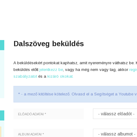
Dalszöveg beküldés
A beküldésekért pontokat kaphatsz, amit nyereményre váthatsz be. K
beküldés előtt
jelentkezz be
, vagy ha még nem vagy tag, akkor
regi
szabályzatot
és a
kizáró okokat.
* - a mező kitöltése kötelező. Olvasd el a Segítséget a Youtube v
ELŐADÓ ADATAI *
ALBUM ADATAI *