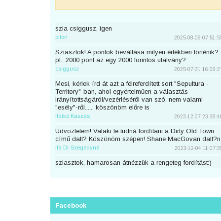
szia csiggusz, igen
piton
2025-08-08 07:51:5
Sziasztok! A pontok beváltása milyen értékben történik?
pl.: 2000 pont az egy 2000 forintos utalvány?
csiggusz
2025-07-31 16:09:2
Mesi, kérlek írd át azt a félreferdített sort "Sepultura -
Territory"-ban, ahol egyértelműen a választás
irányítottságáról/vezérléséről van szó, nem valami
"esély"-ről...... köszönöm előre is
Ildikó Kaszás
2023-12-07 23:38:4
Üdvözletem! Valaki le tudná fordítani a Dirty Old Town
című dalt? Köszönöm szépen! Shane MacGovan dalt?n
Ila Dr Szegedyné
2023-12-04 11:07:3
sziasztok, hamarosan átnézzük a rengeteg fordítást:)
piton
2023-11-25 23:46:5
Sziaszok! Az előbb beküldtem Dean Lewis Trust Me
Mate című dalát, de sajnos elfelejtettem bejelentkezni
előtte. Át lehetne még írni a nevemre? Köszi <3
Facebook
mezeskalacs
2023-11-02 19:52:4