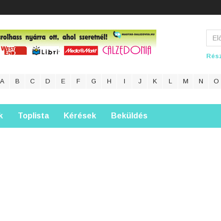
Rész
A
B
C
D
E
F
G
H
I
J
K
L
M
N
O
k
Toplista
Kérések
Beküldés