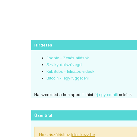
Hirdetés
Jooble - Zenés állások
Szviky dalszövegei
KubSubs - feliratos videók
Bitcoin - légy független!
Ha szeretnéd a honlapod itt látni
írj egy emailt
nekünk.
Üzenőfal
Hozzászóláshoz
jelentkezz be
.