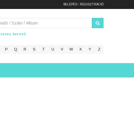
BELÉPÉS
/
REGISZTRÁCIÓ
letes kereső
P
Q
R
S
T
U
V
W
X
Y
Z