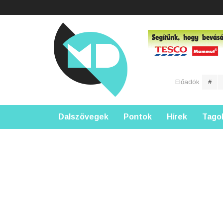
Előadók
#
Dalszövegek
Pontok
Hírek
Tago