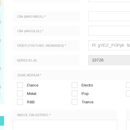
CÍM (MAGYARUL) *
5
CÍM (ANGOLUL) *
7
VIDEÓ (YOUTUBE, INDAVIDEO) *
KÉRÉS ID-JA
0
ZENE MŰFAJA *
Dance
Electro
5
Metal
Pop
5
R&B
Trance
ANGOL DALSZÖVEG *
1