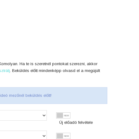
omolyan. Ha te is szeretnél pontokat szerezni, akkor
sztrálj
. Beküldés előtt mindenképp olvasd el a megújúlt
ideó mezőnél beküldés előtt!
Új előadó felvétele