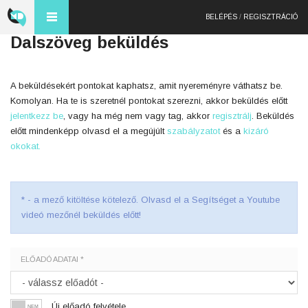
BELÉPÉS
/
REGISZTRÁCIÓ
Dalszöveg beküldés
A beküldésekért pontokat kaphatsz, amit nyereményre váthatsz be.
Komolyan. Ha te is szeretnél pontokat szerezni, akkor beküldés előtt
jelentkezz be
, vagy ha még nem vagy tag, akkor
regisztrálj
. Beküldés
előtt mindenképp olvasd el a megújúlt
szabályzatot
és a
kizáró
okokat.
* - a mező kitöltése kötelező. Olvasd el a Segítséget a Youtube
videó mezőnél beküldés előtt!
ELŐADÓ ADATAI *
Új előadó felvétele