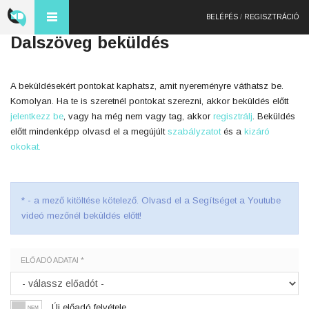
BELÉPÉS
/
REGISZTRÁCIÓ
Dalszöveg beküldés
A beküldésekért pontokat kaphatsz, amit nyereményre váthatsz be.
Komolyan. Ha te is szeretnél pontokat szerezni, akkor beküldés előtt
jelentkezz be
, vagy ha még nem vagy tag, akkor
regisztrálj
. Beküldés
előtt mindenképp olvasd el a megújúlt
szabályzatot
és a
kizáró
okokat.
* - a mező kitöltése kötelező. Olvasd el a Segítséget a Youtube
videó mezőnél beküldés előtt!
ELŐADÓ ADATAI *
Új előadó felvétele