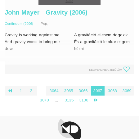
John Mayer - Gravity (2006)
Continuum (2006)
Pop,
Gravity is working against me
A gravitáció ellenem dogozik
And gravity wants to bring me
És a gravitáció le akar engem
down
húzni
Oh I'll never know what makes
Oh sosem fogom megtudni mi
this man
késztet egy férfit,
KEDVENCNEK JELÖLÖM
With all the love that his heart
Akinek annyi szeretet van a
can stand
szívében, amennyit csak elbír,
Dream of ways to throw it all
Hogy arról
1
2
...
3064
3065
3066
3067
3068
3069
‹
away
3070
...
3135
3136
›
Oh gravit