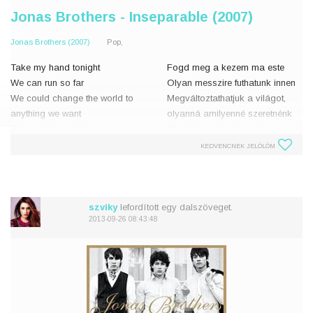
Jonas Brothers - Inseparable (2007)
Jonas Brothers (2007)
Pop,
Take my hand tonight
Fogd meg a kezem ma este
We can run so far
Olyan messzire futhatunk innen
We could change the world to
Megváltoztathatjuk a világot,
anything we want
olyanná amilyenné szeretnénk
We could stop for hours just
Megállhatunk órákra, hogy a
staring at the stars
csillagokat bámuljuk
KEDVENCNEK JELÖLÖM
They shine down to show us
Leragyognak ránk, hogy
You know when the sun forgets t
szviky
lefordított egy dalszöveget.
2013-09-26 08:43:48