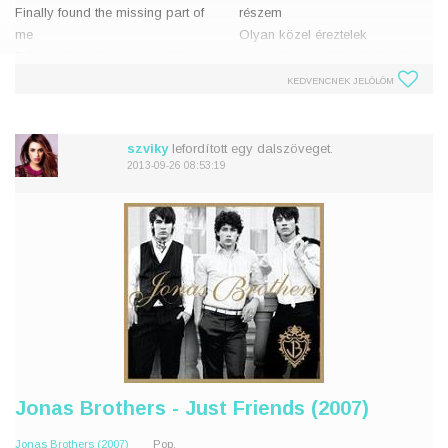
Finally found the missing part of
részem
me
Olyan közel éreztelek
Felt so close but you were far
magamhoz, mégis oly távol
away
voltál
KEDVENCNEK JELÖLÖM
Left me without anything to say
Miattad nem találtam a
szavakat
Now I'm speechless
szviky
lefordított egy dalszöveget.
Over the edge, I'm just breat
Most szótlan vagyok
2013-09-26 08:53:19
Érzelme
Jonas Brothers - Just Friends (2007)
Jonas Brothers (2007)
Pop,