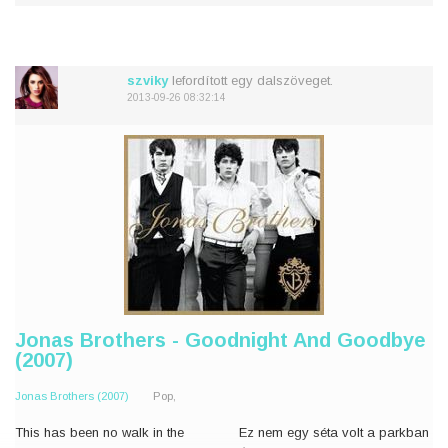
fearless
szívedben már nem lesz félelem
Taken for granted
Biztosra vetted
Right now, you can't stand it
Most pedig,
Break down
szviky
lefordított egy dalszöveget.
2013-09-26 08:32:14
I
Jonas Brothers - Goodnight And Goodbye
(2007)
Jonas Brothers (2007)
Pop,
This has been no walk in the
Ez nem egy séta volt a parkban