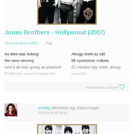
Jonas Brothers - Hollywood (2007)
Jonas Brothers (2007)
Pop,
As time was ticking
Ahogy ment az idő
We were winning
Mi nyerésben voltunk
And it all was going as planned
És minden úgy ment, ahogy
Politicians stand between the
terveztük
lines
Politikusok állnak hosszú
Of making headlines, street
sorokban
KEDVENCNEK JELÖLÖM
signs
Hogy szalagcímeket
Saying you're going the wrong
gyártsanak, utcai hirdetéseket
way
Azt mondva, hogy rossz ú
szviky
lefordított egy dalszöveget.
Fading faster now
2013-09-26 08:39:47
Y