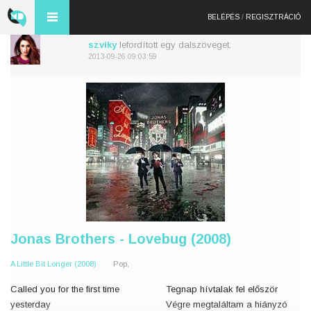
BELÉPÉS
/
REGISZTRÁCIÓ
szviky
lefordított egy dalszöveget.
2013-09-26 09:03:59
Jonas Brothers - Lovebug (2008)
A Little Bit Longer (2008)
Pop,
Called you for the first time
Tegnap hívtalak fel először
yesterday
Végre megtaláltam a hiányzó