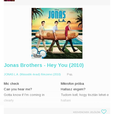
Jonas Brothers - Hey You (2010)
JONAS L.A. (Második évad) filmzene (2010)
Pop,
Mic check
Mikrofon próba
Can you hear me?
Hallasz engem?
Gotta know if I'm coming in
Tudom kell, hogy tisztán lehet-e
clearly
hallani
Static through the speakers
Statikus zaj a hangszórókból
In a second, your heart will be
Egy másodpercen belül, a
KEDVENCNEK JELÖLÖM