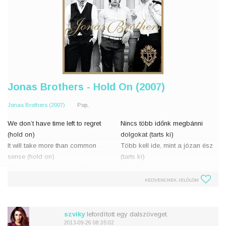
Jonas Brothers - Hold On (2007)
Jonas Brothers (2007)
Pop,
We don’t have time left to regret
Nincs több időnk megbánni
(hold on)
dolgokat (tarts ki)
It will take more than common
Több kell ide, mint a józan ész
sense (hold on)
(tarts ki)
So stop your wondering take a
Szóval elég az álmodozásból,
stand (hold on)
állj ki magadért (tarts ki)
KEDVENCNEK JELÖLÖM
There's more to life than just to
Több az élet, mint egyszerűen
live (hold on)
élni
szviky
lefordított egy dalszöveget.
'Cause
2013-09-26 08:35:02