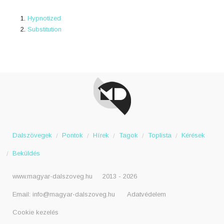
Hypnotized
Substitution
Dalszövegek
Pontok
Hírek
Tagok
Toplista
Kérések
Beküldés
www.magyar-dalszoveg.hu
2013 - 2026
Email:
info@magyar-dalszoveg.hu
Adatvédelem
Cookie kezelés