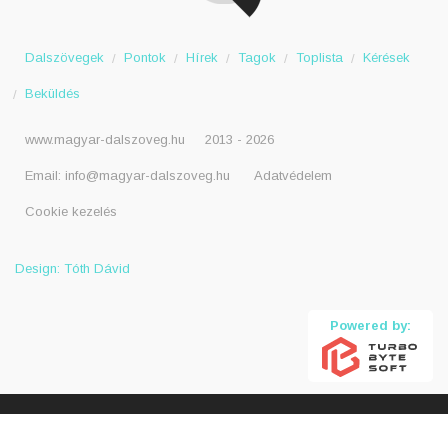
Dalszövegek
Pontok
Hírek
Tagok
Toplista
Kérések
Beküldés
www.magyar-dalszoveg.hu
2013 - 2026
Email:
info@magyar-dalszoveg.hu
Adatvédelem
Cookie kezelés
Design: Tóth Dávid
Powered by: