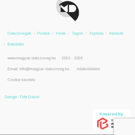
Dalszövegek
Pontok
Hírek
Tagok
Toplista
Kérések
Beküldés
www.magyar-dalszoveg.hu
2013 - 2026
Email:
info@magyar-dalszoveg.hu
Adatvédelem
Cookie kezelés
Design: Tóth Dávid
Powered by: