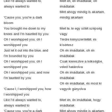
Like I'd always wanted to,
Mert én, én imádtalak, oh
always wanted to
imádtalak
Mint ahogy mindig is akartam,
'Cause you, you're a dark
mindig akartam
bloom
You brought me down to my
Mert te, te egy sötét szépség
knees and I'm haunted by you
vagy
Oh I worshipped you, oh I
Térdre kényszerítettél, és
worshipped you
kísértesz
Just let it out into the blue, and
Oh én imádtalak, oh én
I'm bounded by you
imádtalak
Oh I worshipped you, oh I
Csak kieresztve a kékségbe,
worshipped you
veled határolva
Oh I worshipped you, and now
Oh én imádtalak, oh én
I'm taunted by you
imádtalak
Oh én imádtalak, és most ki
'Cause I, I worshipped you, how
vagyok gúnyolva
I worshipped you
Like I'd always wanted to,
Mert én, én imádtalak, hogy
always wanted to
imádtalak
'Cause you, you're a dark
Mint ahogy mindig is akartam,