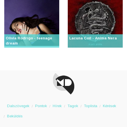
Olivia Rodrigo - teenage
Lacuna Coil - Anima Nera
dream
Dalszövegek
Pontok
Hírek
Tagok
Toplista
Kérések
Beküldés