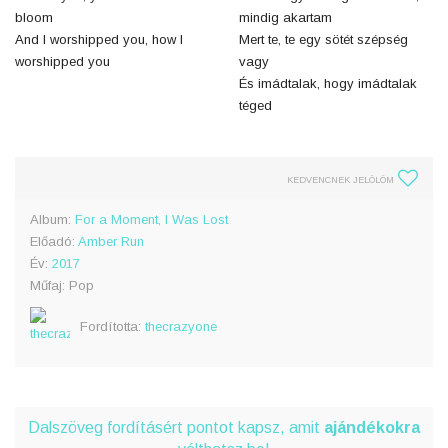
bloom
mindig akartam
And I worshipped you, how I
Mert te, te egy sötét szépség
worshipped you
vagy
És imádtalak, hogy imádtalak
téged
KEDVENCNEK JELÖLÖM
Album:
For a Moment, I Was Lost
Előadó:
Amber Run
Év:
2017
Műfaj: Pop
Fordította:
thecrazyone
Dalszöveg fordításért pontot kapsz, amit
ajándékokra