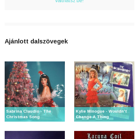
válthatsz be!
Ajánlott dalszövegek
Sabrina Claudio - The
Kylie Minogue - Wouldn't
Christmas Song
Change A Thing