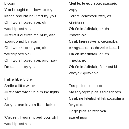
bloom
Mert te, te egy sötét szépség
You brought me down to my
vagy
knees and I'm haunted by you
Térdre kényszerítettél, és
Oh I worshipped you, oh I
kísértesz
worshipped you
Oh én imádtalak, oh én
Just let it out into the blue, and
imádtalak
abandoned by you
Csak kieresztve a kékségbe,
Oh I worshipped you, oh I
elhagyatottnak érezni miattad
worshipped you
Oh én imádtalak, oh én
Oh I worshipped you, and now
imádtalak
I'm taunted by you
Oh én imádtalak, és most ki
vagyok gúnyolva
Fall a little further
Smile a little wider
Ess picit messzebb
Just don't forget to turn the lights
Mosolyogsz picit szélesebben
off
Csak ne felejtsd el lekapcsolni a
So you can love a little darker
fényeket
Hogy picit sötétebben
'Cause I, I worshipped you, oh I
szerethess
worshipped you