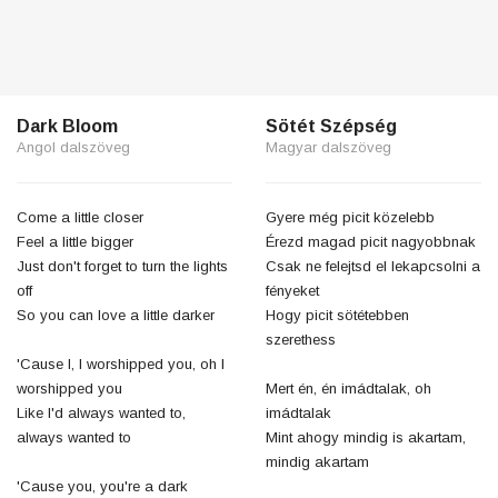
Dark Bloom
Sötét Szépség
Angol dalszöveg
Magyar dalszöveg
Come a little closer
Gyere még picit közelebb
Feel a little bigger
Érezd magad picit nagyobbnak
Just don't forget to turn the lights
Csak ne felejtsd el lekapcsolni a
off
fényeket
So you can love a little darker
Hogy picit sötétebben
szerethess
'Cause I, I worshipped you, oh I
worshipped you
Mert én, én imádtalak, oh
Like I'd always wanted to,
imádtalak
always wanted to
Mint ahogy mindig is akartam,
mindig akartam
'Cause you, you're a dark