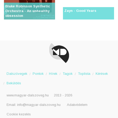
Blake Robinson Synthetic
Zayn - Good Years
Orchestra - An unhealthy
obsession
Dalszövegek
Pontok
Hírek
Tagok
Toplista
Kérések
Beküldés
www.magyar-dalszoveg.hu
2013 - 2026
Email:
info@magyar-dalszoveg.hu
Adatvédelem
Cookie kezelés