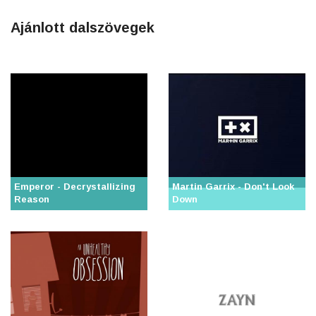
Ajánlott dalszövegek
Emperor - Decrystallizing
Martin Garrix - Don't Look
Reason
Down