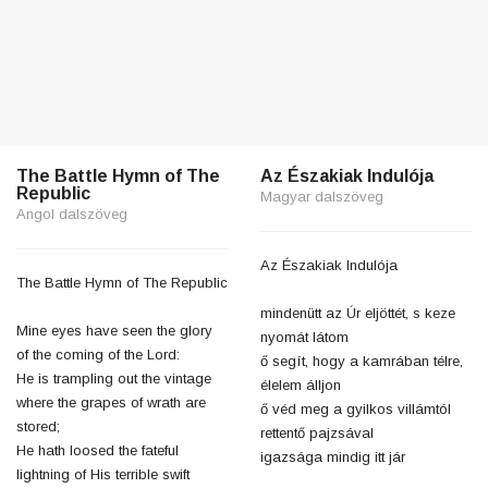
The Battle Hymn of The
Az Északiak Indulója
Republic
Magyar dalszöveg
Angol dalszöveg
Az Északiak Indulója
The Battle Hymn of The Republic
mindenütt az Úr eljöttét, s keze
Mine eyes have seen the glory
nyomát látom
of the coming of the Lord:
ő segít, hogy a kamrában télre,
He is trampling out the vintage
élelem álljon
where the grapes of wrath are
ő véd meg a gyilkos villámtól
stored;
rettentő pajzsával
He hath loosed the fateful
igazsága mindig itt jár
lightning of His terrible swift