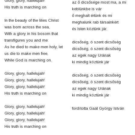
Glory, glory, hallelujah!
az ő dicsősége most ma, a mi
His truth is marching on
keblünkbe is vár
ő meghalt értünk és mi
In the beauty of the lilies Christ
meghalunk rab társainkért
was born across the sea,
és Isten köztünk jár.
With a glory in his bosom that
transfigures you and me:
dicsőség, ó szent dicsőség
As he died to make men holy, let
dicsőség, ó szent dicsőség
us die to make men free,
az egek nagy Urának
While God is marching on.
ki mindig köztünk jár
Glory, glory, hallelujah!
dicsőség, ó szent dicsőség
Glory, glory, hallelujah!
dicsőség, ó szent dicsőség
Glory, glory, hallelujah!
az egek nagy Urának
His truth is marching on
ki mindig köztünk jár
Glory, glory, hallelujah!
fordította Gaál György István
Glory, glory, hallelujah!
Glory, glory, hallelujah!
His truth is marching on