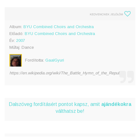
KEDVENCNEK JELÖLÖM
Album:
BYU Combined Choirs and Orchestra
Előadó:
BYU Combined Choirs and Orchestra
Év:
2007
Műfaj: Dance
Fordította:
GaalGyuri
https://en.wikipedia.org/wiki/The_Battle_Hymn_of_the_Republic
Dalszöveg fordításért pontot kapsz, amit
ajándékokra
válthatsz be!