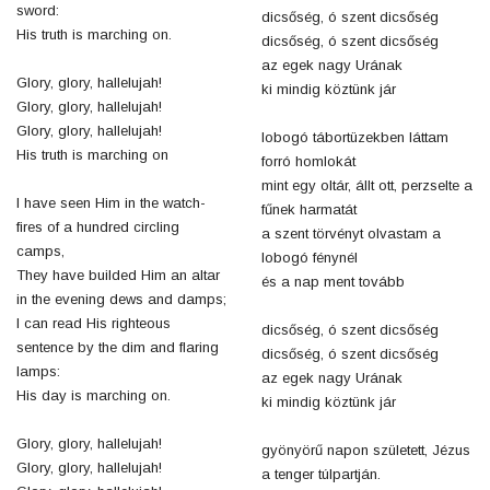
sword:
dicsőség, ó szent dicsőség
His truth is marching on.
dicsőség, ó szent dicsőség
az egek nagy Urának
Glory, glory, hallelujah!
ki mindig köztünk jár
Glory, glory, hallelujah!
Glory, glory, hallelujah!
lobogó tábortüzekben láttam
His truth is marching on
forró homlokát
mint egy oltár, állt ott, perzselte a
I have seen Him in the watch-
fűnek harmatát
fires of a hundred circling
a szent törvényt olvastam a
camps,
lobogó fénynél
They have builded Him an altar
és a nap ment tovább
in the evening dews and damps;
I can read His righteous
dicsőség, ó szent dicsőség
sentence by the dim and flaring
dicsőség, ó szent dicsőség
lamps:
az egek nagy Urának
His day is marching on.
ki mindig köztünk jár
Glory, glory, hallelujah!
gyönyörű napon született, Jézus
Glory, glory, hallelujah!
a tenger túlpartján.