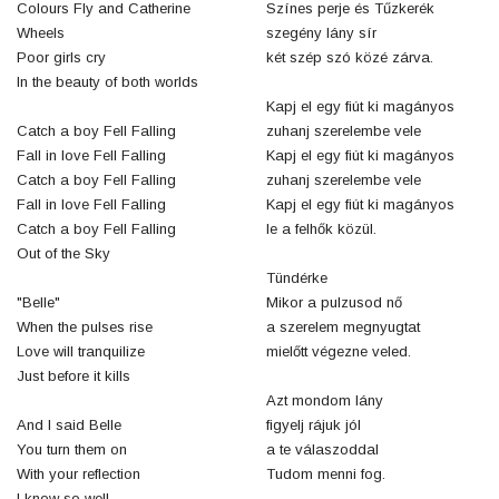
Colours Fly and Catherine
Színes perje és Tűzkerék
Wheels
szegény lány sír
Poor girls cry
két szép szó közé zárva.
In the beauty of both worlds
Kapj el egy fiút ki magányos
Catch a boy Fell Falling
zuhanj szerelembe vele
Fall in love Fell Falling
Kapj el egy fiút ki magányos
Catch a boy Fell Falling
zuhanj szerelembe vele
Fall in love Fell Falling
Kapj el egy fiút ki magányos
Catch a boy Fell Falling
le a felhők közül.
Out of the Sky
Tündérke
"Belle"
Mikor a pulzusod nő
When the pulses rise
a szerelem megnyugtat
Love will tranquilize
mielőtt végezne veled.
Just before it kills
Azt mondom lány
And I said Belle
figyelj rájuk jól
You turn them on
a te válaszoddal
With your reflection
Tudom menni fog.
I know so well