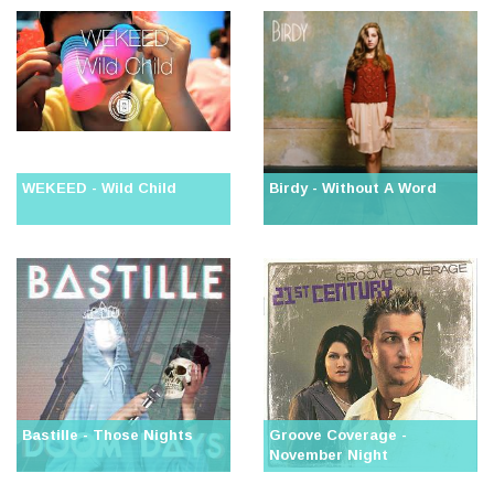
WEKEED - Wild Child
Birdy - Without A Word
Bastille - Those Nights
Groove Coverage -
November Night