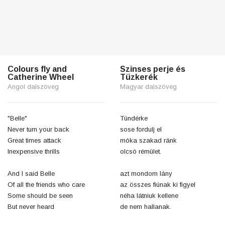
Colours fly and
Szinses perje és
Catherine Wheel
Tüzkerék
Angol dalszöveg
Magyar dalszöveg
"Belle"
Tündérke
Never turn your back
sose fordulj el
Great times attack
móka szakad ránk
Inexpensive thrills
olcsó rémület.
And I said Belle
azt mondom lány
Of all the friends who care
az összes fiúnak ki figyel
Some should be seen
néha látniuk kellene
But never heard
de nem hallanak.