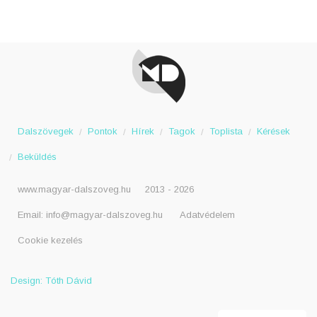
Dalszövegek
Pontok
Hírek
Tagok
Toplista
Kérések
Beküldés
www.magyar-dalszoveg.hu
2013 - 2026
Email:
info@magyar-dalszoveg.hu
Adatvédelem
Cookie kezelés
Design: Tóth Dávid