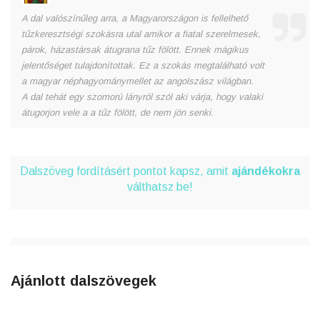
A dal valószínűleg arra, a Magyarországon is fellelhető
tűzkeresztségi szokásra utal amikor a fiatal szerelmesek,
párok, házastársak átugrana tűz fölött. Ennek mágikus
jelentőséget tulajdonítottak. Ez a szokás megtalálható volt
a magyar néphagyománymellet az angolszász világban.
A dal tehát egy szomorú lányról szól aki várja, hogy valaki
átugorjon vele a a tűz fölött, de nem jön senki.
Dalszöveg fordításért pontot kapsz, amit
ajándékokra
válthatsz be!
Ajánlott dalszövegek