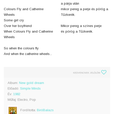
a párja után
Colours Fly and Catherine
mikor pereg a perje és pörög a
Wheels
Tűzkerék.
Some girl cry
Over her boyfriend
Mikor pereg a színes perje
When Colours Fly and Catherine
és pörög a Tűzkerék.
Wheels
So when the colours fly
And when the catherine wheels...
KEDVENCNEK JELÖLÖM
Album:
New gold dream
Előadó:
Simple Minds
Év:
1982
Műfaj: Electro, Pop
Fordította:
BiróBalazs