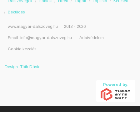
Dalszövegek
Pontok
Hírek
Tagok
Toplista
Kérések
Beküldés
www.magyar-dalszoveg.hu
2013 - 2026
Email:
info@magyar-dalszoveg.hu
Adatvédelem
Cookie kezelés
Design: Tóth Dávid
Powered by: