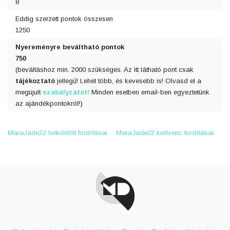
8
Eddig szerzett pontok összesen
1250
Nyereményre beváltható pontok
750
(beváltáshoz min. 2000 szükséges. Az itt látható pont csak
tájékoztató
jellegű! Lehet több, és kevesebb is! Olvasd el a
megújult
szabályzatot!
Minden esetben email-ben egyeztetünk
az ajándékpontokról!)
MaraJade22 beküldött fordításai.
MaraJade22 kedvenc fordításai.