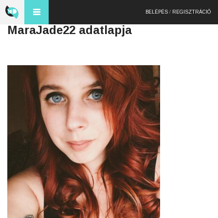
BELÉPÉS
/
REGISZTRÁCIÓ
MaraJade22 adatlapja