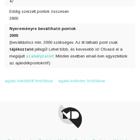
47
Eddig szerzett pontok összesen
2800
Nyereményre beváltható pontok
2000
(beváltáshoz min. 2000 szükséges. Az itt látható pont csak
tájékoztató
jellegű! Lehet több, és kevesebb is! Olvasd el a
megújult
szabályzatot!
Minden esetben email-ben egyeztetünk
az ajándékpontokról!)
agata beküldött fordításai.
agata kedvenc fordításai.