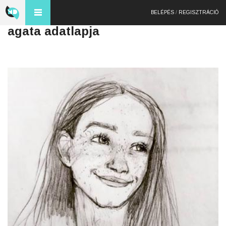
BELÉPÉS
/
REGISZTRÁCIÓ
agata adatlapja