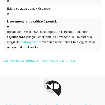
0
Eddig szerzett pontok összesen
0
Nyereményre beváltható pontok
0
(beváltáshoz min. 2000 szükséges. Az itt látható pont csak
tájékoztató
jellegű! Lehet több, és kevesebb is! Olvasd el a
megújult
szabályzatot!
Minden esetben email-ben egyeztetünk
az ajándékpontokról!)
1234 beküldött fordításai.
1234 kedvenc fordításai.