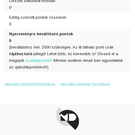
Összes beküldött fordítás
0
Eddig szerzett pontok összesen
0
Nyereményre beváltható pontok
0
(beváltáshoz min. 2000 szükséges. Az itt látható pont csak
tájékoztató
jellegű! Lehet több, és kevesebb is! Olvasd el a
megújult
szabályzatot!
Minden esetben email-ben egyeztetünk
az ajándékpontokról!)
stubaiful beküldött fordításai.
stubaiful kedvenc fordításai.