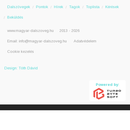
Dalszövegek
Pontok
Hírek
Tagok
Toplista
Kérések
Beküldés
www.magyar-dalszoveg.hu
2013 - 2026
Email:
info@magyar-dalszoveg.hu
Adatvédelem
Cookie kezelés
Design: Tóth Dávid
Powered by: