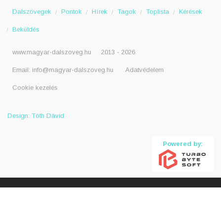
Dalszövegek
Pontok
Hírek
Tagok
Toplista
Kérések
Beküldés
www.magyar-dalszoveg.hu
2013 - 2026
Email:
info@magyar-dalszoveg.hu
Adatvédelem
Cookie kezelés
Design: Tóth Dávid
Powered by: