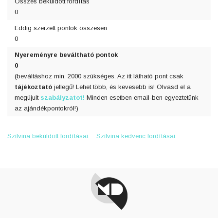
Összes beküldött fordítás
0
Eddig szerzett pontok összesen
0
Nyereményre beváltható pontok
0
(beváltáshoz min. 2000 szükséges. Az itt látható pont csak
tájékoztató
jellegű! Lehet több, és kevesebb is! Olvasd el a
megújult
szabályzatot!
Minden esetben email-ben egyeztetünk
az ajándékpontokról!)
Szilvina beküldött fordításai.
Szilvina kedvenc fordításai.