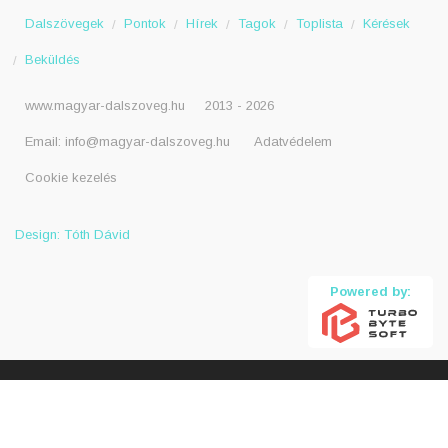
Dalszövegek
Pontok
Hírek
Tagok
Toplista
Kérések
Beküldés
www.magyar-dalszoveg.hu
2013 - 2026
Email:
info@magyar-dalszoveg.hu
Adatvédelem
Cookie kezelés
Design: Tóth Dávid
Powered by: