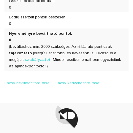
Összes beküldött fordítás
0
Eddig szerzett pontok összesen
0
Nyereményre beváltható pontok
0
(beváltáshoz min. 2000 szükséges. Az itt látható pont csak
tájékoztató
jellegű! Lehet több, és kevesebb is! Olvasd el a
megújult
szabályzatot!
Minden esetben email-ben egyeztetünk
az ajándékpontokról!)
Encsy beküldött fordításai.
Encsy kedvenc fordításai.